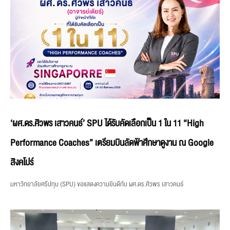
‘ผศ.ดร.ศิวพร เสาวคนธ์’ SPU ได้รับคัดเลือกเป็น 1 ใน 11 “High
Performance Coaches” เตรียมบินลัดฟ้าศึกษาดูงาน ณ Google
สิงคโปร์
มหาวิทยาลัยศรีปทุม (SPU) ขอแสดงความยินดีกับ ผศ.ดร.ศิวพร เสาวคนธ์