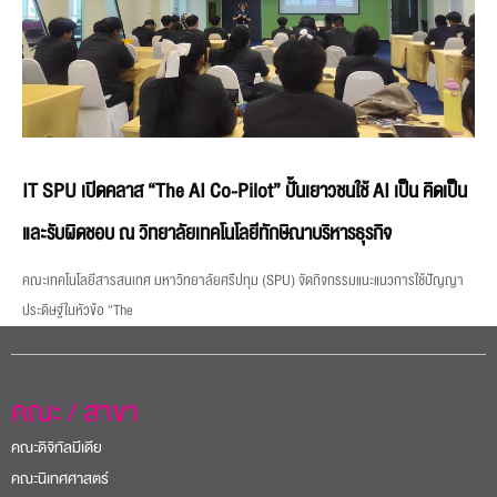
IT SPU เปิดคลาส “The AI Co-Pilot” ปั้นเยาวชนใช้ AI เป็น คิดเป็น
และรับผิดชอบ ณ วิทยาลัยเทคโนโลยีทักษิณาบริหารธุรกิจ
คณะเทคโนโลยีสารสนเทศ มหาวิทยาลัยศรีปทุม (SPU) จัดกิจกรรมแนะแนวการใช้ปัญญา
ประดิษฐ์ในหัวข้อ “The
คณะ / สาขา
คณะดิจิทัลมีเดีย
คณะนิเทศศาสตร์