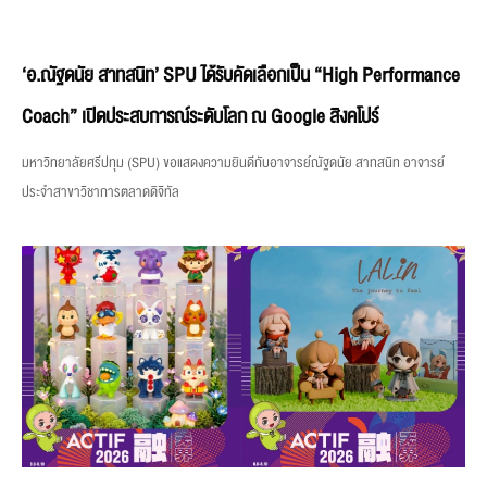
‘อ.ณัฐดนัย สาทสนิท’ SPU ได้รับคัดเลือกเป็น “High Performance
Coach” เปิดประสบการณ์ระดับโลก ณ Google สิงคโปร์
มหาวิทยาลัยศรีปทุม (SPU) ขอแสดงความยินดีกับอาจารย์ณัฐดนัย สาทสนิท อาจารย์
ประจำสาขาวิชาการตลาดดิจิทัล