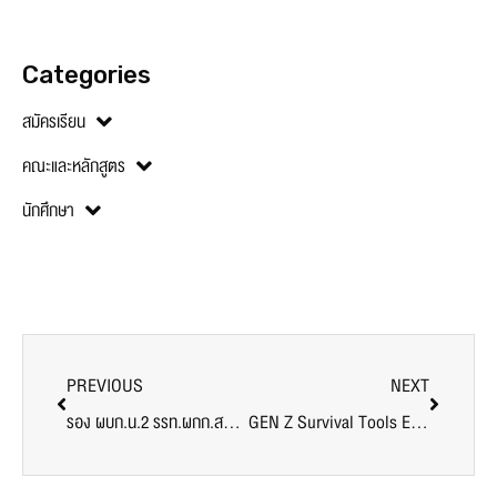
Categories
สมัครเรียน
คณะและหลักสูตร
นักศึกษา
PREVIOUS
NEXT
รอง ผบก.น.2 รรท.ผกก.สน.บางเขน อวยพรปีใหม่ 2565 อธิการบดี ม.ศรีปทุม
GEN Z Survival Tools Ep 12 พบกับ คุณหมอขวัญชนก ในหัวข้อ เพศศึกษาฉบับ GEN Z