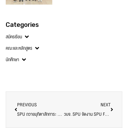
Categories
สมัครเรียน
คณะและหลักสูตร
นักศึกษา
PREVIOUS
NEXT
SPU ถวายมุทิตาสักการะ พระพรหมบัณฑิต (อายุวัฒน์ (๖๘ ปี) วัดประยุรวงศาวาสวรวิหาร
วบจ. SPU จัดงาน SPU FAMILY’S DAY NIGHT PARTY ต้อนรับนักศึกษาใหม่ 2566 ระดับบัณฑิตศึกษา สุดแสนอบอุ่น