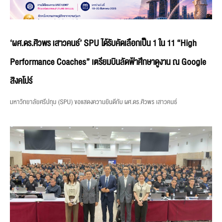
‘ผศ.ดร.ศิวพร เสาวคนธ์’ SPU ได้รับคัดเลือกเป็น 1 ใน 11 “High
Performance Coaches” เตรียมบินลัดฟ้าศึกษาดูงาน ณ Google
สิงคโปร์
มหาวิทยาลัยศรีปทุม (SPU) ขอแสดงความยินดีกับ ผศ.ดร.ศิวพร เสาวคนธ์