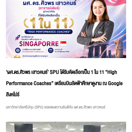
‘ผศ.ดร.ศิวพร เสาวคนธ์’ SPU ได้รับคัดเลือกเป็น 1 ใน 11 “High
Performance Coaches” เตรียมบินลัดฟ้าศึกษาดูงาน ณ Google
สิงคโปร์
มหาวิทยาลัยศรีปทุม (SPU) ขอแสดงความยินดีกับ ผศ.ดร.ศิวพร เสาวคนธ์