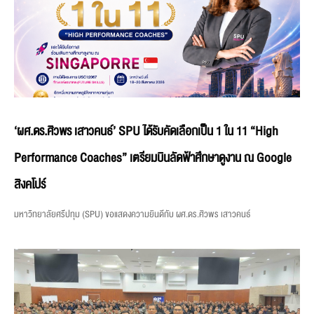
‘ผศ.ดร.ศิวพร เสาวคนธ์’ SPU ได้รับคัดเลือกเป็น 1 ใน 11 “High
Performance Coaches” เตรียมบินลัดฟ้าศึกษาดูงาน ณ Google
สิงคโปร์
มหาวิทยาลัยศรีปทุม (SPU) ขอแสดงความยินดีกับ ผศ.ดร.ศิวพร เสาวคนธ์