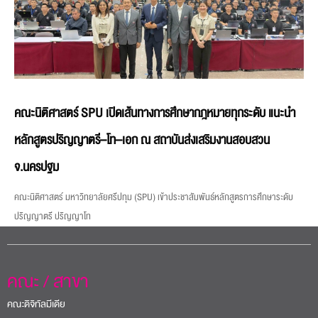
คณะนิติศาสตร์ SPU เปิดเส้นทางการศึกษากฎหมายทุกระดับ แนะนำ
หลักสูตรปริญญาตรี–โท–เอก ณ สถาบันส่งเสริมงานสอบสวน
จ.นครปฐม
คณะนิติศาสตร์ มหาวิทยาลัยศรีปทุม (SPU) เข้าประชาสัมพันธ์หลักสูตรการศึกษาระดับ
ปริญญาตรี ปริญญาโท
คณะ / สาขา
คณะดิจิทัลมีเดีย