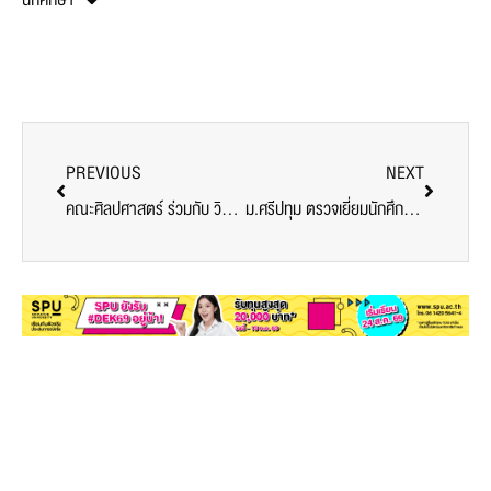
PREVIOUS
NEXT
คณะศิลปศาสตร์ ร่วมกับ วิทยาลัยนานาชาติ ม.ศรีปทุม จัดงานเฉลิมฉลองเทศกาลตรุษจีน และ Mini Open House ส่งเสริมเยาวชนเรียนรู้พัฒนาทักษะภาษาและวัฒนธรรมจีน
ม.ศรีปทุม ตรวจเยี่ยมนักศึกษาวิชาทหาร SPU ฝึกภาคสนาม หลักสูตรพาราเซล “เขาชนไก่”