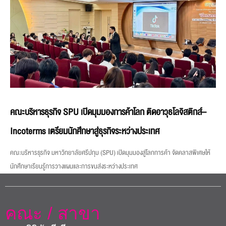
คณะบริหารธุรกิจ SPU เปิดมุมมองการค้าโลก ติดอาวุธโลจิสติกส์–
Incoterms เตรียมนักศึกษาสู่ธุรกิจระหว่างประเทศ
คณะบริหารธุรกิจ มหาวิทยาลัยศรีปทุม (SPU) เปิดมุมมองสู่โลกการค้า จัดคลาสพิเศษให้
นักศึกษาเรียนรู้การวางแผนและการขนส่งระหว่างประเทศ
คณะ / สาขา