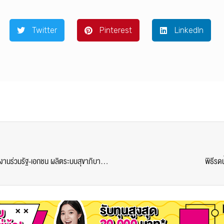
Twitter
Pinterest
LinkedIn
ม.ศรีปทุม ฮับรวมอาจารย์วิศวะผู้เชี่ยวชาญหลายแขนง ทำงานร่วมรัฐ-เอกชน ผลิตระบบสุขาภิบาล-ปรับอากาศ-กรองอากาศ
พิธีรด