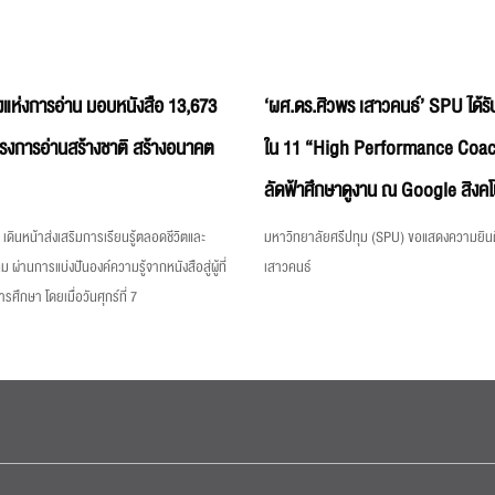
แห่งการอ่าน มอบหนังสือ 13,673
‘ผศ.ดร.ศิวพร เสาวคนธ์’ SPU ได้รับ
ครงการอ่านสร้างชาติ สร้างอนาคต
ใน 11 “High Performance Coac
ลัดฟ้าศึกษาดูงาน ณ Google สิงคโ
เดินหน้าส่งเสริมการเรียนรู้ตลอดชีวิตและ
มหาวิทยาลัยศรีปทุม (SPU) ขอแสดงความยินด
ม ผ่านการแบ่งปันองค์ความรู้จากหนังสือสู่ผู้ที่
เสาวคนธ์
ึกษา โดยเมื่อวันศุกร์ที่ 7