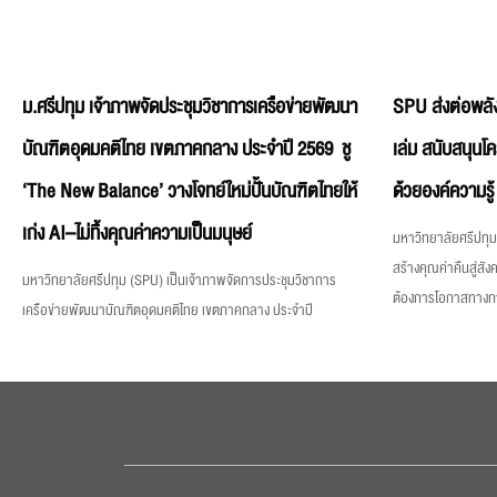
ม.ศรีปทุม เจ้าภาพจัดประชุมวิชาการเครือข่ายพัฒนา
SPU ส่งต่อพลัง
บัณฑิตอุดมคติไทย เขตภาคกลาง ประจำปี 2569 ชู
เล่ม สนับสนุนโ
‘The New Balance’ วางโจทย์ใหม่ปั้นบัณฑิตไทยให้
ด้วยองค์ความรู้
เก่ง AI–ไม่ทิ้งคุณค่าความเป็นมนุษย์
มหาวิทยาลัยศรีปทุม 
สร้างคุณค่าคืนสู่สังค
มหาวิทยาลัยศรีปทุม (SPU) เป็นเจ้าภาพจัดการประชุมวิชาการ
ต้องการโอกาสทางการศ
เครือข่ายพัฒนาบัณฑิตอุดมคติไทย เขตภาคกลาง ประจำปี