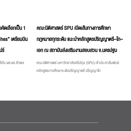
คัดเลือกเป็น 1
คณะนิติศาสตร์ SPU เปิดเส้นทางการศึกษา
hes” เตรียมบิน
กฎหมายทุกระดับ แนะนำหลักสูตรปริญญาตรี–โท–
ปร์
เอก ณ สถาบันส่งเสริมงานสอบสวน จ.นครปฐม
ีกับ ผศ.ดร.ศิวพร
คณะนิติศาสตร์ มหาวิทยาลัยศรีปทุม (SPU) เข้าประชาสัมพันธ์
หลักสูตรการศึกษาระดับปริญญาตรี ปริญญาโท