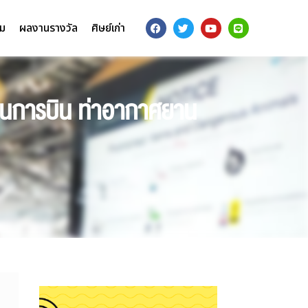
รม
ผลงานรางวัล
ศิษย์เก่า
้านการบิน ท่าอากาศยาน