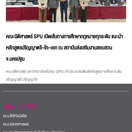
คณะนิติศาสตร์ SPU เปิดเส้นทางการศึกษากฎหมายทุกระดับ แนะนำ
หลักสูตรปริญญาตรี–โท–เอก ณ สถาบันส่งเสริมงานสอบสวน
จ.นครปฐม
คณะนิติศาสตร์ มหาวิทยาลัยศรีปทุม (SPU) เข้าประชาสัมพันธ์หลักสูตรการศึกษาระดับ
ปริญญาตรี ปริญญาโท
คณะ / สาขา
คณะดิจิทัลมีเดีย
คณะนิเทศศาสตร์