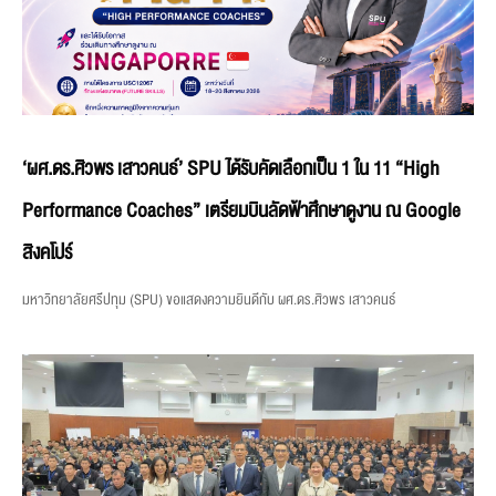
‘ผศ.ดร.ศิวพร เสาวคนธ์’ SPU ได้รับคัดเลือกเป็น 1 ใน 11 “High
Performance Coaches” เตรียมบินลัดฟ้าศึกษาดูงาน ณ Google
สิงคโปร์
มหาวิทยาลัยศรีปทุม (SPU) ขอแสดงความยินดีกับ ผศ.ดร.ศิวพร เสาวคนธ์