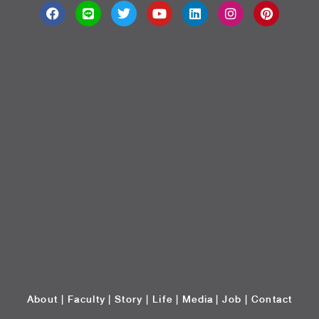
About
|
Faculty
|
Story
| Life |
Media
|
Job
|
Contact
มหาวิทยาลัยศรีปทุม 2410/2 ถ.พหลโยธิน เขตจตุจักร กรุงเทพฯ 10900 Tel:
(662) 558-6888 Fax: (662) 561 1721