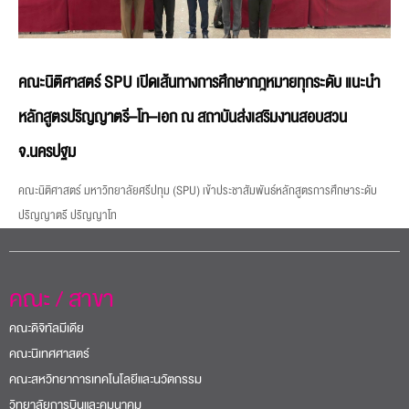
คณะนิติศาสตร์ SPU เปิดเส้นทางการศึกษากฎหมายทุกระดับ แนะนำ
หลักสูตรปริญญาตรี–โท–เอก ณ สถาบันส่งเสริมงานสอบสวน
จ.นครปฐม
คณะนิติศาสตร์ มหาวิทยาลัยศรีปทุม (SPU) เข้าประชาสัมพันธ์หลักสูตรการศึกษาระดับ
ปริญญาตรี ปริญญาโท
คณะ / สาขา
คณะดิจิทัลมีเดีย
คณะนิเทศศาสตร์
คณะสหวิทยาการเทคโนโลยีและนวัตกรรม
วิทยาลัยการบินและคมนาคม