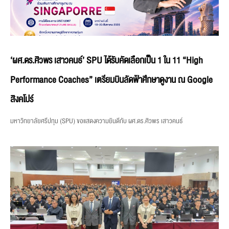
‘ผศ.ดร.ศิวพร เสาวคนธ์’ SPU ได้รับคัดเลือกเป็น 1 ใน 11 “High
Performance Coaches” เตรียมบินลัดฟ้าศึกษาดูงาน ณ Google
สิงคโปร์
มหาวิทยาลัยศรีปทุม (SPU) ขอแสดงความยินดีกับ ผศ.ดร.ศิวพร เสาวคนธ์