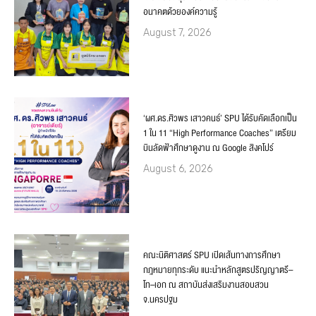
อนาคตด้วยองค์ความรู้
August 7, 2026
‘ผศ.ดร.ศิวพร เสาวคนธ์’ SPU ได้รับคัดเลือกเป็น
1 ใน 11 “High Performance Coaches” เตรียม
บินลัดฟ้าศึกษาดูงาน ณ Google สิงคโปร์
August 6, 2026
คณะนิติศาสตร์ SPU เปิดเส้นทางการศึกษา
กฎหมายทุกระดับ แนะนำหลักสูตรปริญญาตรี–
โท–เอก ณ สถาบันส่งเสริมงานสอบสวน
จ.นครปฐม