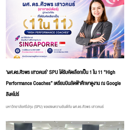
‘ผศ.ดร.ศิวพร เสาวคนธ์’ SPU ได้รับคัดเลือกเป็น 1 ใน 11 “High
Performance Coaches” เตรียมบินลัดฟ้าศึกษาดูงาน ณ Google
สิงคโปร์
มหาวิทยาลัยศรีปทุม (SPU) ขอแสดงความยินดีกับ ผศ.ดร.ศิวพร เสาวคนธ์