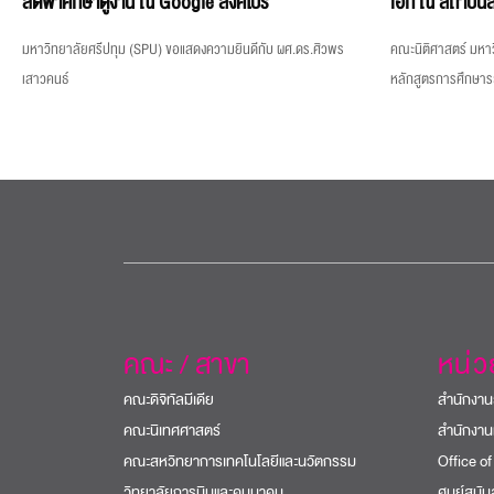
ลัดฟ้าศึกษาดูงาน ณ Google สิงคโปร์
เอก ณ สถาบันส
มหาวิทยาลัยศรีปทุม (SPU) ขอแสดงความยินดีกับ ผศ.ดร.ศิวพร
คณะนิติศาสตร์ มหาว
เสาวคนธ์
หลักสูตรการศึกษา
คณะ / สาขา
หน่
คณะดิจิทัลมีเดีย
สำนักงาน
คณะนิเทศศาสตร์
สำนักงาน
คณะสหวิทยาการเทคโนโลยีและนวัตกรรม
Office of
วิทยาลัยการบินและคมนาคม
ศูนย์สนั