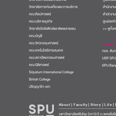
วิทยาลัยการท่องเที่ยวและการบริการ
สำนักงาน
คณะศิลปศาสตร์
สำนักงาน
คณะบริหารธุรกิจ
ศูนย์สหก
วิทยาลัยโลจิสติกส์และซัพพลายเชน
>> ดูทั้ง
คณะบัญชี
คณะวิศวกรรมศาสตร์
โครงก
คณะเทคโนโลยีสารสนเทศ
กอช. ต้นกล
คณะสถาปัตยกรรมศาสตร์
USR SPU
คณะนิติศาสตร์
SPU Bang
Sripatum International College
British College
ปริญญาโท-เอก
About
|
Faculty
|
Story
| Life |
มหาวิทยาลัยศรีปทุม 2410/2 ถ.พหลโยธิ