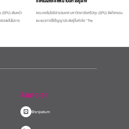
เทคโนโลยีทักษิณาบริหารธุรกิจ
 (SPU) เดินหน้า
คณะเทคโนโลยีสารสนเทศ มหาวิทยาลัยศรีปทุม (SPU) จัดกิจกรรม
งสรรพสิ่งในการ
แนะแนวการใช้ปัญญาประดิษฐ์ในหัวข้อ “The
ติดต่อเรา
@sripatum