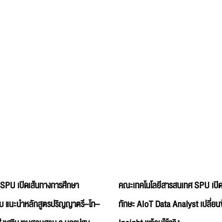
 SPU เปิดเส้นทางการศึกษา
คณะเทคโนโลยีสารสนเทศ SPU เปิด
บ แนะนำหลักสูตรปริญญาตรี–โท–
ทักษะ AIoT Data Analyst เปลี่ยนข