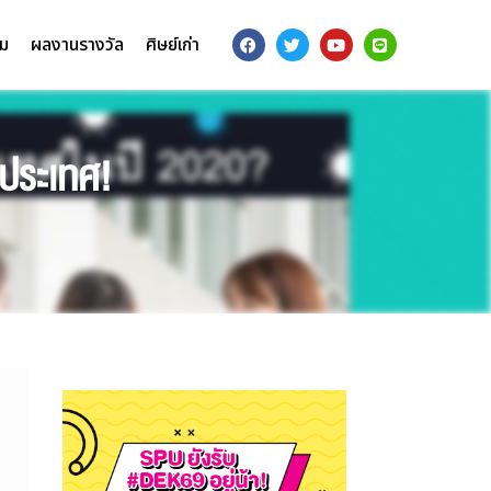
รม
ผลงานรางวัล
ศิษย์เก่า
งประเทศ!