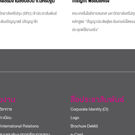
่งเสริมงานสอบสวน จ.นครปฐม
Insight พร้อมใช้จริง
ิทยาลัยศรีปทุม (SPU) เข้าประชาสัมพันธ์
คณะเทคโนโลยีสารสนเทศ มหาวิทยาลัยศรีปทุม
ระดับปริญญาตรี ปริญญาโท
หลักสูตร “ปัญญาประดิษฐ์และอินเทอร์เน็ตขอ
ประยุกต์ใช้งานจริง”
วยงาน
สื่อประชาสัมพันธ์
วิชาการ
Corporate Identity (CI)
ทะเบียน
Logo
 International Relations
Brochure Dek65
บสนุนและพัฒนาการเรียนการสอน
e-Card