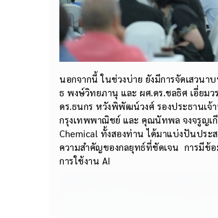
นอกจากนี้ ในช่วงบ่าย ยังมีการจัดเสวนาบ
ธ พงษ์วิทยภานุ และ ผศ.ดร.ชลธิศ เอี่ยมวร
ดร.ธนกร หวังพิพัฒน์วงศ์ รองประธานเจ้
กรุงเทพพาณิชย์ และ คุณนัทพล จงจรูญเก
Chemical ทั้งสองท่าน ได้มาแบ่งปันประส
ความสำคัญของกลยุทธ์ที่ชัดเจน การมีข้
การใช้งาน AI