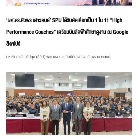
‘ผศ.ดร.ศิวพร เสาวคนธ์’ SPU ได้รับคัดเลือกเป็น 1 ใน 11 “High
Performance Coaches” เตรียมบินลัดฟ้าศึกษาดูงาน ณ Google
สิงคโปร์
มหาวิทยาลัยศรีปทุม (SPU) ขอแสดงความยินดีกับ ผศ.ดร.ศิวพร เสาวคนธ์