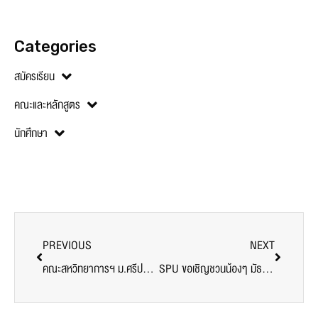
Categories
สมัครเรียน
คณะและหลักสูตร
นักศึกษา
PREVIOUS
NEXT
คณะสหวิทยาการฯ ม.ศรีปทุม ไอเดียเจ๋ง! เปิด “ค่าย SITI Pre-camp 65” มุ่งค้นหาตัวตน สู่การสร้างนวัตกรรม ตอบโจทย์การพัฒนาการศึกษายุคใหม่
SPU ขอเชิญชวนน้องๆ มัธยมศึกษาและอาชีวศึกษา ทุกระดับ ส่งทีมเข้าร่วมแข่งขัน รถวิ่งตามเส้นเจ้าความเร็ว Line Tracking Robot Contest 2022