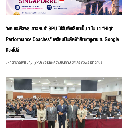
‘ผศ.ดร.ศิวพร เสาวคนธ์’ SPU ได้รับคัดเลือกเป็น 1 ใน 11 “High
Performance Coaches” เตรียมบินลัดฟ้าศึกษาดูงาน ณ Google
สิงคโปร์
มหาวิทยาลัยศรีปทุม (SPU) ขอแสดงความยินดีกับ ผศ.ดร.ศิวพร เสาวคนธ์