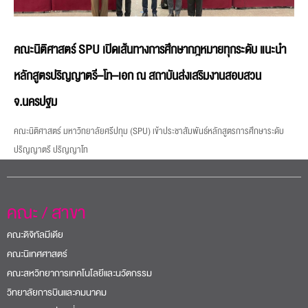
คณะนิติศาสตร์ SPU เปิดเส้นทางการศึกษากฎหมายทุกระดับ แนะนำ
หลักสูตรปริญญาตรี–โท–เอก ณ สถาบันส่งเสริมงานสอบสวน
จ.นครปฐม
คณะนิติศาสตร์ มหาวิทยาลัยศรีปทุม (SPU) เข้าประชาสัมพันธ์หลักสูตรการศึกษาระดับ
ปริญญาตรี ปริญญาโท
คณะ / สาขา
คณะดิจิทัลมีเดีย
คณะนิเทศศาสตร์
คณะสหวิทยาการเทคโนโลยีและนวัตกรรม
วิทยาลัยการบินและคมนาคม