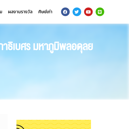
รม
ผลงานรางวัล
ศิษย์เก่า
าธิเบศร มหาภูมิพลอดุลย