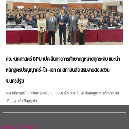
คณะนิติศาสตร์ SPU เปิดเส้นทางการศึกษากฎหมายทุกระดับ แนะนำ
หลักสูตรปริญญาตรี–โท–เอก ณ สถาบันส่งเสริมงานสอบสวน
จ.นครปฐม
คณะนิติศาสตร์ มหาวิทยาลัยศรีปทุม (SPU) เข้าประชาสัมพันธ์หลักสูตรการศึกษาระดับ
ปริญญาตรี ปริญญาโท
คณะ / สาขา