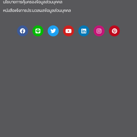
นโยบายการคุ้มครองข้อมูลส่วนบุคคล
หนังสือแจ้งการประมวลผลข้อมูลส่วนบุคคล
About
|
Faculty
|
Story
| Life |
Media
|
Job
|
Contact
มหาวิทยาลัยศรีปทุม 2410/2 ถ.พหลโยธิน เขตจตุจักร กรุงเทพฯ 10900 Tel:
(662) 558-6888 Fax: (662) 561 1721