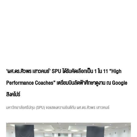
‘ผศ.ดร.ศิวพร เสาวคนธ์’ SPU ได้รับคัดเลือกเป็น 1 ใน 11 “High
Performance Coaches” เตรียมบินลัดฟ้าศึกษาดูงาน ณ Google
สิงคโปร์
มหาวิทยาลัยศรีปทุม (SPU) ขอแสดงความยินดีกับ ผศ.ดร.ศิวพร เสาวคนธ์