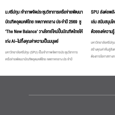
ม.ศรีปทุม เจ้าภาพจัดประชุมวิชาการเครือข่ายพัฒนา
SPU ส่งต่อพลัง
บัณฑิตอุดมคติไทย เขตภาคกลาง ประจำปี 2569 ชู
เล่ม สนับสนุนโ
‘The New Balance’ วางโจทย์ใหม่ปั้นบัณฑิตไทยให้
ด้วยองค์ความรู้
เก่ง AI–ไม่ทิ้งคุณค่าความเป็นมนุษย์
มหาวิทยาลัยศรีปทุม 
สร้างคุณค่าคืนสู่สังค
มหาวิทยาลัยศรีปทุม (SPU) เป็นเจ้าภาพจัดการประชุมวิชาการ
ต้องการโอกาสทางการศ
เครือข่ายพัฒนาบัณฑิตอุดมคติไทย เขตภาคกลาง ประจำปี