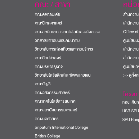
คณะ / สาขา
หน่
คณะดิจิทัลมีเดีย
สำนักงาน
คณะนิเทศศาสตร์
สำนักงาน
คณะสหวิทยาการเทคโนโลยีและนวัตกรรม
Office of
วิทยาลัยการบินและคมนาคม
ศูนย์สนั
วิทยาลัยการท่องเที่ยวและการบริการ
สำนักงาน
คณะศิลปศาสตร์
สำนักงาน
คณะบริหารธุรกิจ
ศูนย์สหก
วิทยาลัยโลจิสติกส์และซัพพลายเชน
>> ดูทั้ง
คณะบัญชี
คณะวิศวกรรมศาสตร์
โครงก
คณะเทคโนโลยีสารสนเทศ
กอช. ต้นกล
คณะสถาปัตยกรรมศาสตร์
USR SPU
คณะนิติศาสตร์
SPU Bang
Sripatum International College
British College