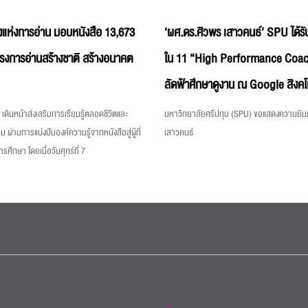
แห่งการอ่าน มอบหนังสือ 13,673
‘ผศ.ดร.ศิวพร เสาวคนธ์’ SPU ได้รับ
ครงการอ่านสร้างชาติ สร้างอนาคต
ใน 11 “High Performance Coac
ลัดฟ้าศึกษาดูงาน ณ Google สิงคโ
เดินหน้าส่งเสริมการเรียนรู้ตลอดชีวิตและ
มหาวิทยาลัยศรีปทุม (SPU) ขอแสดงความยินด
ม ผ่านการแบ่งปันองค์ความรู้จากหนังสือสู่ผู้ที่
เสาวคนธ์
ึกษา โดยเมื่อวันศุกร์ที่ 7