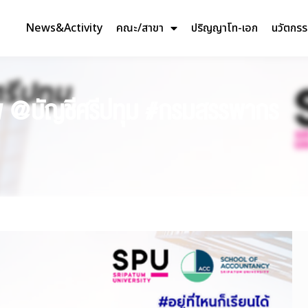
News&Activity
คณะ/สาขา
ปริญญาโท-เอก
นวัตกร
าชีพ @บัญชีศรีปทุม #กรมสรรพากร