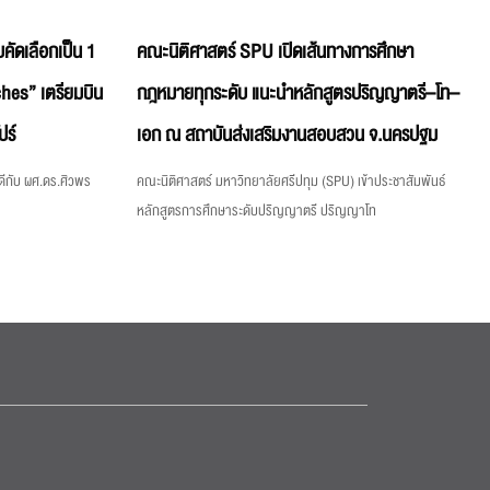
คัดเลือกเป็น 1
คณะนิติศาสตร์ SPU เปิดเส้นทางการศึกษา
hes” เตรียมบิน
กฎหมายทุกระดับ แนะนำหลักสูตรปริญญาตรี–โท–
ปร์
เอก ณ สถาบันส่งเสริมงานสอบสวน จ.นครปฐม
ีกับ ผศ.ดร.ศิวพร
คณะนิติศาสตร์ มหาวิทยาลัยศรีปทุม (SPU) เข้าประชาสัมพันธ์
หลักสูตรการศึกษาระดับปริญญาตรี ปริญญาโท