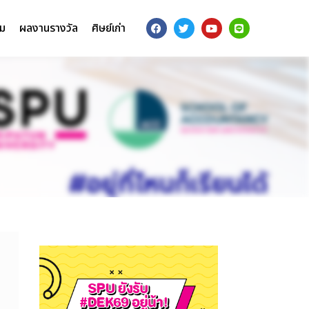
รม
ผลงานรางวัล
ศิษย์เก่า