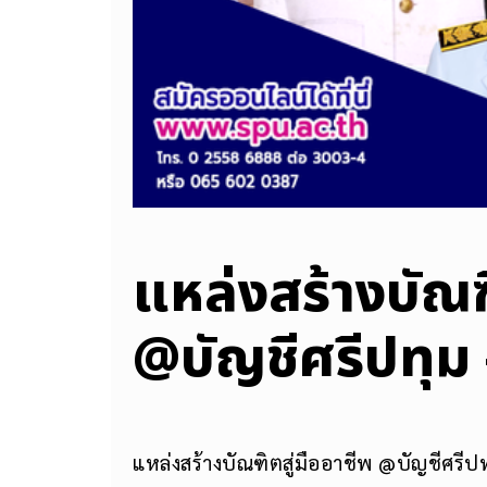
​แหล่งสร้างบัณฑ
@บัญชีศรีปทุ
แหล่งสร้างบัณฑิตสู่มืออาชีพ @บัญชีศร