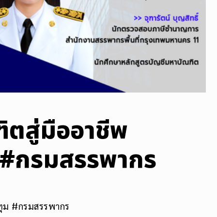
ิตสู่มืออาชีพ
ม #กรมสรรพากร
ีปทุม #กรมสรรพากร