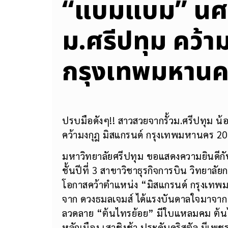
“แบมแบม” นศ.ธ
ม.ศรีปทุม คว้า
กรุงเทพมหานค
ปรบมือดังๆ!! สาวสวยจากรั้วม.ศรีปทุม น้
คว้ามงกุฎ มิสแกรนด์ กรุงเทพมหานคร 2
มหาวิทยาลัยศรีปทุม ขอแสดงความยินดีก
ชั้นปีที่ 3 สาขาวิชาธุรกิจการบิน วิทยาล
โอกาสคว้าตำแหน่ง “มิสแกรนด์ กรุงเทพ
จาก ดวงธมลเจมส์ ได้แรงบันดาลใจมาจา
ลวดลาย “ต้นไทรย้อย” มีใบแหลมคม ต้น
หลักเมือง เสาชิงช้า ประดับคริสตัล มีเพช