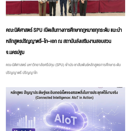
คณะนิติศาสตร์ SPU เปิดเส้นทางการศึกษากฎหมายทุกระดับ แนะนำ
หลักสูตรปริญญาตรี–โท–เอก ณ สถาบันส่งเสริมงานสอบสวน
จ.นครปฐม
คณะนิติศาสตร์ มหาวิทยาลัยศรีปทุม (SPU) เข้าประชาสัมพันธ์หลักสูตรการศึกษาระดับ
ปริญญาตรี ปริญญาโท