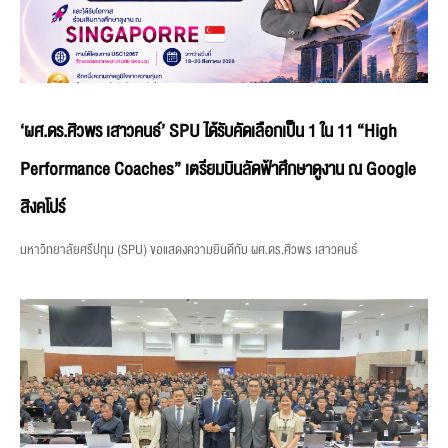
‘ผศ.ดร.ศิวพร เสาวคนธ์’ SPU ได้รับคัดเลือกเป็น 1 ใน 11 “High
Performance Coaches” เตรียมบินลัดฟ้าศึกษาดูงาน ณ Google
สิงคโปร์
มหาวิทยาลัยศรีปทุม (SPU) ขอแสดงความยินดีกับ ผศ.ดร.ศิวพร เสาวคนธ์