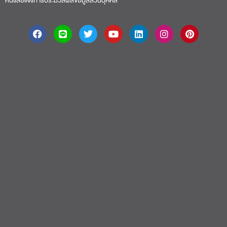
หนังสือแจ้งการประมวลผลข้อมูลส่วนบุคคล
About
|
Faculty
|
Story
| Life |
Media
|
Job
|
Contact
มหาวิทยาลัยศรีปทุม 2410/2 ถ.พหลโยธิน เขตจตุจักร กรุงเทพฯ 10900 Tel:
(662) 558-6888 Fax: (662) 561 1721