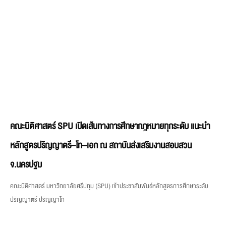
คณะนิติศาสตร์ SPU เปิดเส้นทางการศึกษากฎหมายทุกระดับ แนะนำ
หลักสูตรปริญญาตรี–โท–เอก ณ สถาบันส่งเสริมงานสอบสวน
จ.นครปฐม
คณะนิติศาสตร์ มหาวิทยาลัยศรีปทุม (SPU) เข้าประชาสัมพันธ์หลักสูตรการศึกษาระดับ
ปริญญาตรี ปริญญาโท