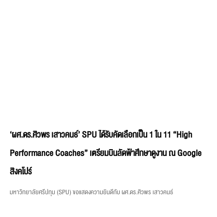
‘ผศ.ดร.ศิวพร เสาวคนธ์’ SPU ได้รับคัดเลือกเป็น 1 ใน 11 “High
Performance Coaches” เตรียมบินลัดฟ้าศึกษาดูงาน ณ Google
สิงคโปร์
มหาวิทยาลัยศรีปทุม (SPU) ขอแสดงความยินดีกับ ผศ.ดร.ศิวพร เสาวคนธ์