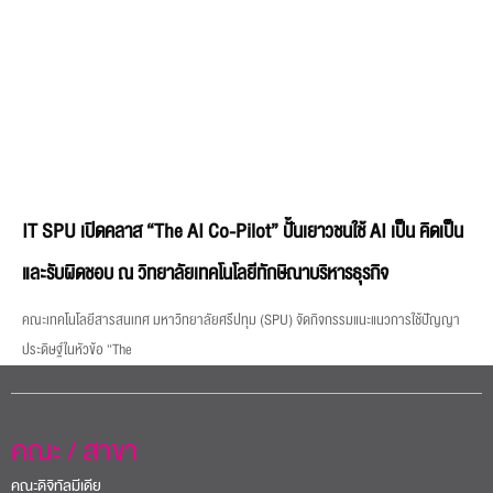
IT SPU เปิดคลาส “The AI Co-Pilot” ปั้นเยาวชนใช้ AI เป็น คิดเป็น
และรับผิดชอบ ณ วิทยาลัยเทคโนโลยีทักษิณาบริหารธุรกิจ
คณะเทคโนโลยีสารสนเทศ มหาวิทยาลัยศรีปทุม (SPU) จัดกิจกรรมแนะแนวการใช้ปัญญา
ประดิษฐ์ในหัวข้อ “The
คณะ / สาขา