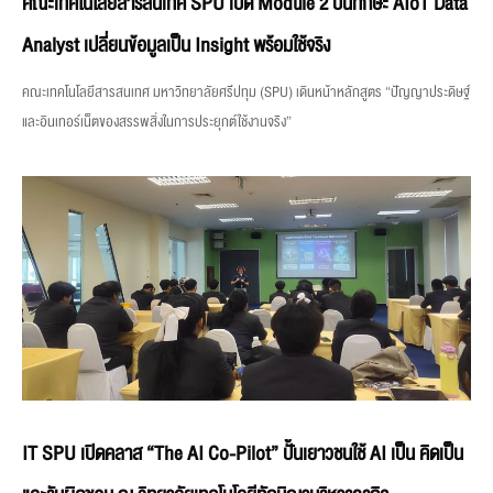
คณะเทคโนโลยีสารสนเทศ SPU เปิด Module 2 ปั้นทักษะ AIoT Data
Analyst เปลี่ยนข้อมูลเป็น Insight พร้อมใช้จริง
คณะเทคโนโลยีสารสนเทศ มหาวิทยาลัยศรีปทุม (SPU) เดินหน้าหลักสูตร “ปัญญาประดิษฐ์
และอินเทอร์เน็ตของสรรพสิ่งในการประยุกต์ใช้งานจริง”
IT SPU เปิดคลาส “The AI Co-Pilot” ปั้นเยาวชนใช้ AI เป็น คิดเป็น