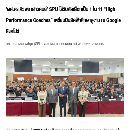
‘ผศ.ดร.ศิวพร เสาวคนธ์’ SPU ได้รับคัดเลือกเป็น 1 ใน 11 “High
Performance Coaches” เตรียมบินลัดฟ้าศึกษาดูงาน ณ Google
สิงคโปร์
มหาวิทยาลัยศรีปทุม (SPU) ขอแสดงความยินดีกับ ผศ.ดร.ศิวพร เสาวคนธ์