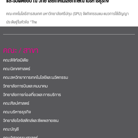
และรับผิดชอบ ณ วิทยาลัยเทคโนโลยีทักษิณาบริหารธุรกิจ
คณะเทคโนโลยีสารสนเทศ มหาวิทยาลัยศรีปทุม (SPU) จัดกิจกรรมแนะแนวการใช้ปัญญา
ประดิษฐ์ในหัวข้อ “The
คณะ / สาขา
คณะดิจิทัลมีเดีย
คณะนิเทศศาสตร์
คณะสหวิทยาการเทคโนโลยีและนวัตกรรม
วิทยาลัยการบินและคมนาคม
วิทยาลัยการท่องเที่ยวและการบริการ
คณะศิลปศาสตร์
คณะบริหารธุรกิจ
วิทยาลัยโลจิสติกส์และซัพพลายเชน
คณะบัญชี
คณะวิศวกรรมศาสตร์