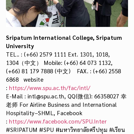
Sripatum International College, Sripatum
University
TEL.. : (+66) 2579 1111 Ext. 1301, 1018,
1304（中文） Mobile: (+66) 64 073 1132,
(+66) 81 179 7888 (中文) FAX. : (+66) 2558
6868 website
:
https://www.spu.ac.th/fac/intl/
E-Mail : intl@spu.ac.th, QQ(微信): 66358027 幸
老师 For Airline Business and International
Hospitality–SHML, Facebook
:
https://www.facebook.com/SPU.Inter
#SRIPATUM #SPU #มหาวิทยาลัยศรีปทุม #เรียน