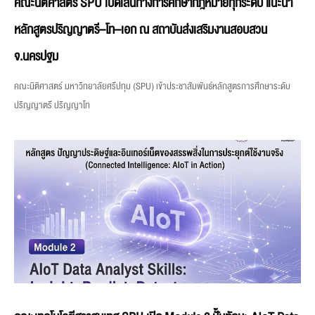
คณะนิติศาสตร์ SPU เปิดเส้นทางการศึกษากฎหมายทุกระดับ แนะนำ
หลักสูตรปริญญาตรี–โท–เอก ณ สถาบันส่งเสริมงานสอบสวน
จ.นครปฐม
คณะนิติศาสตร์ มหาวิทยาลัยศรีปทุม (SPU) เข้าประชาสัมพันธ์หลักสูตรการศึกษาระดับ
ปริญญาตรี ปริญญาโท