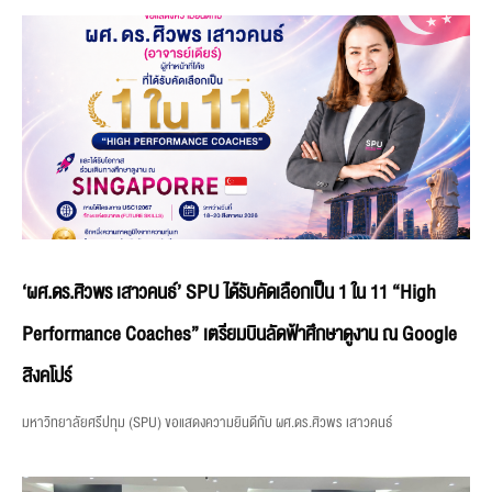
‘ผศ.ดร.ศิวพร เสาวคนธ์’ SPU ได้รับคัดเลือกเป็น 1 ใน 11 “High
Performance Coaches” เตรียมบินลัดฟ้าศึกษาดูงาน ณ Google
สิงคโปร์
มหาวิทยาลัยศรีปทุม (SPU) ขอแสดงความยินดีกับ ผศ.ดร.ศิวพร เสาวคนธ์