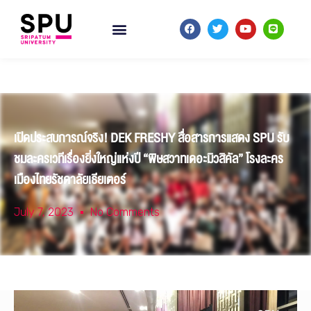
เปิดประสบการณ์จริง! DEK FRESHY สื่อสารการแสดง SPU รับ
ชมละครเวทีเรื่องยิ่งใหญ่แห่งปี “พิษสวาทเดอะมิวสิคัล” โรงละคร
เมืองไทยรัชดาลัยเธียเตอร์
July 7, 2023
No Comments