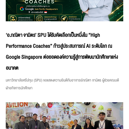
‘อ.ภณิตา จามิตร’ SPU ได้รับคัดเลือกเป็นหนึ่งใน “High
Performance Coaches” ก้าวสู่ประสบการณ์ AI ระดับโลก ณ
Google Singapore ต่อยอดองค์ความรู้สู่การพัฒนานักศึกษาแห่ง
อนาคต
มหาวิทยาลัยศรีปทุม (SPU) ขอแสดงความยินดีกับอาจารย์ภณิตา จามิตร ผู้ช่วยคณบดี
ฝ่ายกิจการนักศึกษา