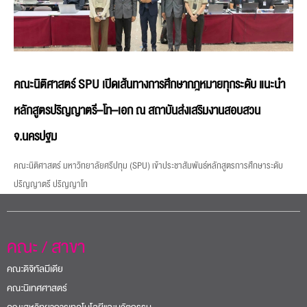
คณะนิติศาสตร์ SPU เปิดเส้นทางการศึกษากฎหมายทุกระดับ แนะนำ
หลักสูตรปริญญาตรี–โท–เอก ณ สถาบันส่งเสริมงานสอบสวน
จ.นครปฐม
คณะนิติศาสตร์ มหาวิทยาลัยศรีปทุม (SPU) เข้าประชาสัมพันธ์หลักสูตรการศึกษาระดับ
ปริญญาตรี ปริญญาโท
คณะ / สาขา
คณะดิจิทัลมีเดีย
คณะนิเทศศาสตร์