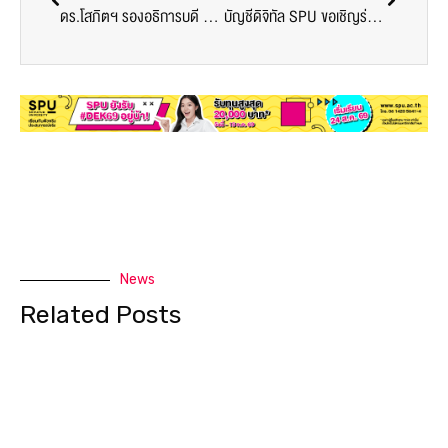
ดร.โสภิตฯ รองอธิการบดี SPU เปิดบ้านต้อนรับ “เฮียจิ้ม”อดีตประธานสโมสรฟุตบอลอุดรธานี เอฟซี นำบุตรชายเข้าเรียน คณะดิจิทัลมีเดีย ม.ศรีปทุม
บัญชีดิจิทัล SPU ขอเชิญร่วมฟังการเสวนา ออนไลน์ สดผ่าน Facebook Live หัวข้อ “การตรวจสอบบัญชีสหกรณ์และการบัญชีสมาคม”
News
Related Posts