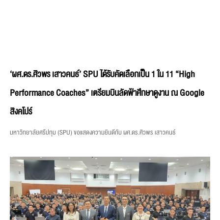
‘ผศ.ดร.ศิวพร เสาวคนธ์’ SPU ได้รับคัดเลือกเป็น 1 ใน 11 “High
Performance Coaches” เตรียมบินลัดฟ้าศึกษาดูงาน ณ Google
สิงคโปร์
มหาวิทยาลัยศรีปทุม (SPU) ขอแสดงความยินดีกับ ผศ.ดร.ศิวพร เสาวคนธ์