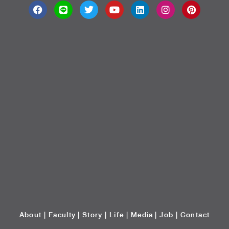
About
|
Faculty
|
Story
| Life |
Media
|
Job
|
Contact
มหาวิทยาลัยศรีปทุม 2410/2 ถ.พหลโยธิน เขตจตุจักร กรุงเทพฯ 10900 Tel:
(662) 558-6888 Fax: (662) 561 1721