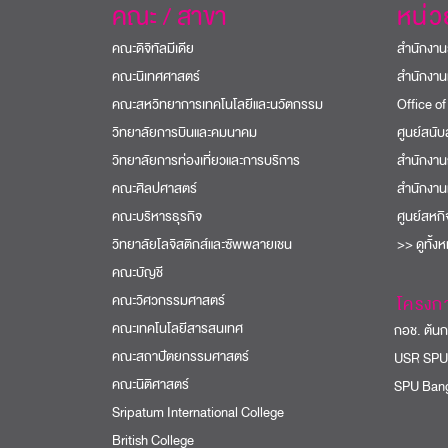
คณะ / สาขา
หน่
คณะดิจิทัลมีเดีย
สำนักงาน
คณะนิเทศศาสตร์
สำนักงาน
คณะสหวิทยาการเทคโนโลยีและนวัตกรรม
Office of
วิทยาลัยการบินและคมนาคม
ศูนย์สนั
วิทยาลัยการท่องเที่ยวและการบริการ
สำนักงาน
คณะศิลปศาสตร์
สำนักงาน
คณะบริหารธุรกิจ
ศูนย์สหก
วิทยาลัยโลจิสติกส์และซัพพลายเชน
>> ดูทั้ง
คณะบัญชี
คณะวิศวกรรมศาสตร์
โครงก
คณะเทคโนโลยีสารสนเทศ
กอช. ต้นกล
คณะสถาปัตยกรรมศาสตร์
USR SPU
คณะนิติศาสตร์
SPU Bang
Sripatum International College
British College