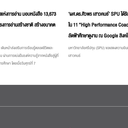
แห่งการอ่าน มอบหนังสือ 13,673
‘ผศ.ดร.ศิวพร เสาวคนธ์’ SPU ได้รับ
ครงการอ่านสร้างชาติ สร้างอนาคต
ใน 11 “High Performance Coac
ลัดฟ้าศึกษาดูงาน ณ Google สิงคโ
เดินหน้าส่งเสริมการเรียนรู้ตลอดชีวิตและ
มหาวิทยาลัยศรีปทุม (SPU) ขอแสดงความยินด
ม ผ่านการแบ่งปันองค์ความรู้จากหนังสือสู่ผู้ที่
เสาวคนธ์
ึกษา โดยเมื่อวันศุกร์ที่ 7