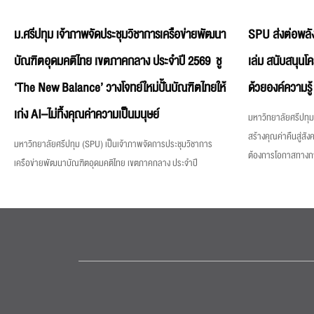
ม.ศรีปทุม เจ้าภาพจัดประชุมวิชาการเครือข่ายพัฒนา
SPU ส่งต่อพลัง
บัณฑิตอุดมคติไทย เขตภาคกลาง ประจำปี 2569 ชู
เล่ม สนับสนุนโ
‘The New Balance’ วางโจทย์ใหม่ปั้นบัณฑิตไทยให้
ด้วยองค์ความรู้
เก่ง AI–ไม่ทิ้งคุณค่าความเป็นมนุษย์
มหาวิทยาลัยศรีปทุม 
สร้างคุณค่าคืนสู่สังค
มหาวิทยาลัยศรีปทุม (SPU) เป็นเจ้าภาพจัดการประชุมวิชาการ
ต้องการโอกาสทางการศ
เครือข่ายพัฒนาบัณฑิตอุดมคติไทย เขตภาคกลาง ประจำปี