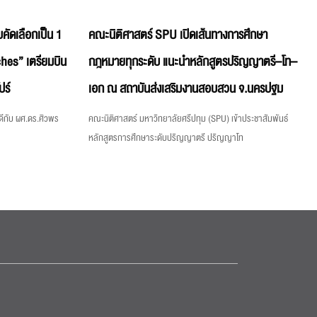
คัดเลือกเป็น 1
คณะนิติศาสตร์ SPU เปิดเส้นทางการศึกษา
hes” เตรียมบิน
กฎหมายทุกระดับ แนะนำหลักสูตรปริญญาตรี–โท–
ปร์
เอก ณ สถาบันส่งเสริมงานสอบสวน จ.นครปฐม
ีกับ ผศ.ดร.ศิวพร
คณะนิติศาสตร์ มหาวิทยาลัยศรีปทุม (SPU) เข้าประชาสัมพันธ์
หลักสูตรการศึกษาระดับปริญญาตรี ปริญญาโท