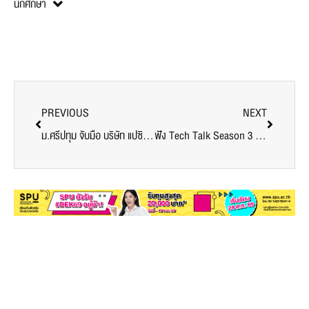
นักศึกษา
PREVIOUS
NEXT
ม.ศรีปทุม จับมือ บริษัท แปซิฟิค เวิลด์ มีตติ้งส์ แอนด์ อีเว้นท์ส (ประเทศไทย) จำกัด ปั้นบัณฑิตสู่อุตสาหกรรมการบริการระดับ World Class Standard
ฟัง Tech Talk Season 3 ครั้งที่ 7 สตาร์ทอัพไทยมาแรง Seekster เข้ารอบชิงชนะเลิศรายการ The Unicorn สตาร์ทอัพพันล้าน