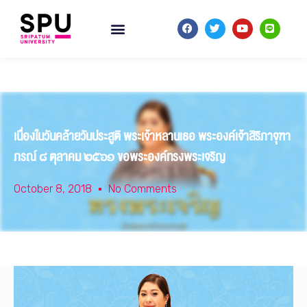
เนื่องในวันคล้ายวันประสูติ พระเจ้าหลานเธอ พระองค์เจ้าสิริภาจุฑา
ภรณ์ ๘ ตุลาคม ๒๕๖๑ ขอพระองค์ทรงพระเจริญ
October 8, 2018
No Comments