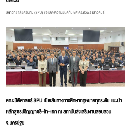
สิงคโปร์
มหาวิทยาลัยศรีปทุม (SPU) ขอแสดงความยินดีกับ ผศ.ดร.ศิวพร เสาวคนธ์
คณะนิติศาสตร์ SPU เปิดเส้นทางการศึกษากฎหมายทุกระดับ แนะนำ
หลักสูตรปริญญาตรี–โท–เอก ณ สถาบันส่งเสริมงานสอบสวน
จ.นครปฐม