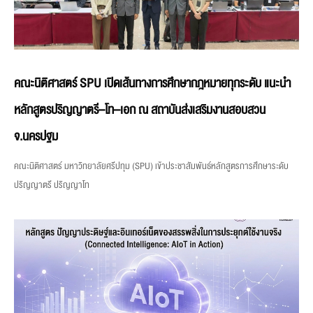
คณะนิติศาสตร์ SPU เปิดเส้นทางการศึกษากฎหมายทุกระดับ แนะนำ
หลักสูตรปริญญาตรี–โท–เอก ณ สถาบันส่งเสริมงานสอบสวน
จ.นครปฐม
คณะนิติศาสตร์ มหาวิทยาลัยศรีปทุม (SPU) เข้าประชาสัมพันธ์หลักสูตรการศึกษาระดับ
ปริญญาตรี ปริญญาโท