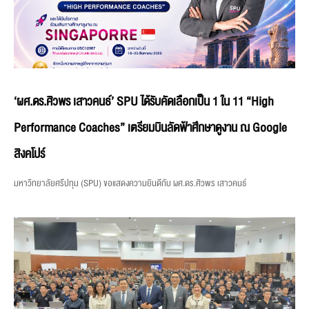
‘ผศ.ดร.ศิวพร เสาวคนธ์’ SPU ได้รับคัดเลือกเป็น 1 ใน 11 “High
Performance Coaches” เตรียมบินลัดฟ้าศึกษาดูงาน ณ Google
สิงคโปร์
มหาวิทยาลัยศรีปทุม (SPU) ขอแสดงความยินดีกับ ผศ.ดร.ศิวพร เสาวคนธ์