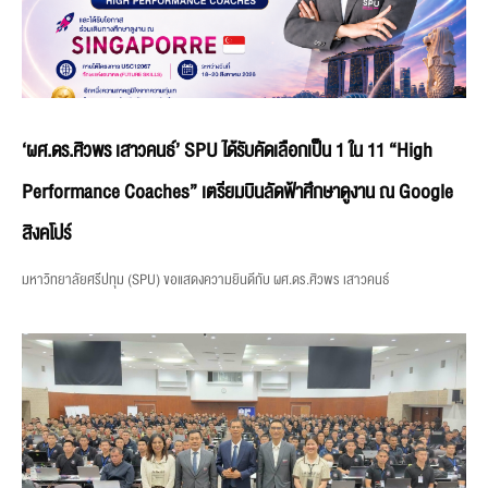
‘ผศ.ดร.ศิวพร เสาวคนธ์’ SPU ได้รับคัดเลือกเป็น 1 ใน 11 “High
Performance Coaches” เตรียมบินลัดฟ้าศึกษาดูงาน ณ Google
สิงคโปร์
มหาวิทยาลัยศรีปทุม (SPU) ขอแสดงความยินดีกับ ผศ.ดร.ศิวพร เสาวคนธ์