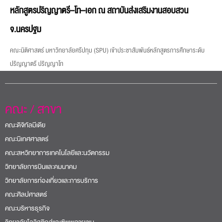
หลักสูตรปริญญาตรี–โท–เอก ณ สถาบันส่งเสริมงานสอบสวน
จ.นครปฐม
คณะนิติศาสตร์ มหาวิทยาลัยศรีปทุม (SPU) เข้าประชาสัมพันธ์หลักสูตรการศึกษาระดับ
ปริญญาตรี ปริญญาโท
คณะ / สาขา
คณะดิจิทัลมีเดีย
คณะนิเทศศาสตร์
คณะสหวิทยาการเทคโนโลยีและนวัตกรรม
วิทยาลัยการบินและคมนาคม
วิทยาลัยการท่องเที่ยวและการบริการ
คณะศิลปศาสตร์
คณะบริหารธุรกิจ