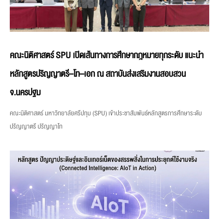
คณะนิติศาสตร์ SPU เปิดเส้นทางการศึกษากฎหมายทุกระดับ แนะนำ
หลักสูตรปริญญาตรี–โท–เอก ณ สถาบันส่งเสริมงานสอบสวน
จ.นครปฐม
คณะนิติศาสตร์ มหาวิทยาลัยศรีปทุม (SPU) เข้าประชาสัมพันธ์หลักสูตรการศึกษาระดับ
ปริญญาตรี ปริญญาโท