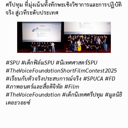
ศรีปทุม ที่มุ่งเน้นทั้งทักษะเชิงวิชาการและการปฏิบัติ
จริง สู่เวทีระดับประเทศ
#SPU #เด็กฟิล์มSPU #นิเทศศาสตร์SPU
#TheVoiceFoundationShortFilmContest2025
#เรียนกับตัวจริงประสบการณ์จริง #SPUCA #FD
#ภาพยนตร์และสื่อดิจิทัล #Film
#TheVoiceFoundation #เด็กนิเทศศรีปทุม #
มูลนิธิ
เดอะวอยซ์