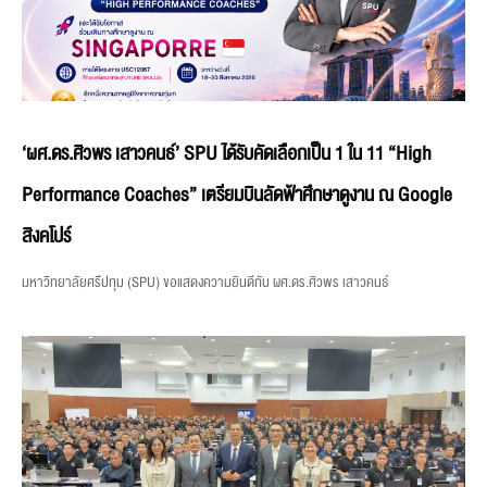
‘ผศ.ดร.ศิวพร เสาวคนธ์’ SPU ได้รับคัดเลือกเป็น 1 ใน 11 “High
Performance Coaches” เตรียมบินลัดฟ้าศึกษาดูงาน ณ Google
สิงคโปร์
มหาวิทยาลัยศรีปทุม (SPU) ขอแสดงความยินดีกับ ผศ.ดร.ศิวพร เสาวคนธ์