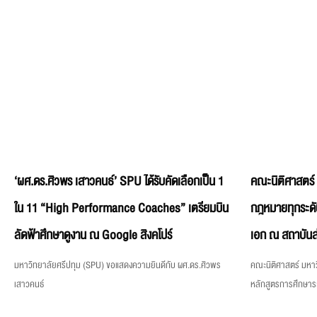
‘ผศ.ดร.ศิวพร เสาวคนธ์’ SPU ได้รับคัดเลือกเป็น 1
คณะนิติศาสตร์
ใน 11 “High Performance Coaches” เตรียมบิน
กฎหมายทุกระดั
ลัดฟ้าศึกษาดูงาน ณ Google สิงคโปร์
เอก ณ สถาบันส
มหาวิทยาลัยศรีปทุม (SPU) ขอแสดงความยินดีกับ ผศ.ดร.ศิวพร
คณะนิติศาสตร์ มหาว
เสาวคนธ์
หลักสูตรการศึกษา