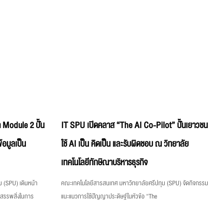
 Module 2 ปั้น
IT SPU เปิดคลาส “The AI Co-Pilot” ปั้นเยาวชน
้อมูลเป็น
ใช้ AI เป็น คิดเป็น และรับผิดชอบ ณ วิทยาลัย
เทคโนโลยีทักษิณาบริหารธุรกิจ
 (SPU) เดินหน้า
คณะเทคโนโลยีสารสนเทศ มหาวิทยาลัยศรีปทุม (SPU) จัดกิจกรรม
งสรรพสิ่งในการ
แนะแนวการใช้ปัญญาประดิษฐ์ในหัวข้อ “The