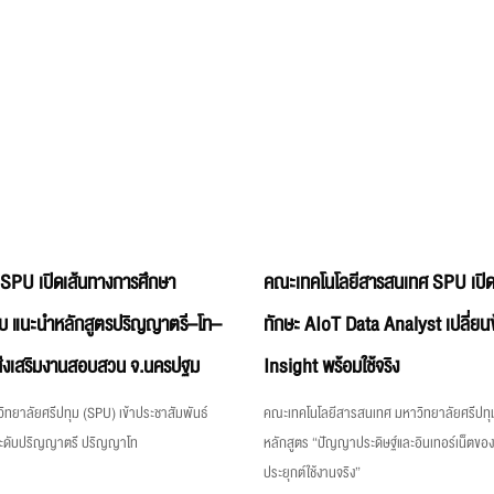
 SPU เปิดเส้นทางการศึกษา
คณะเทคโนโลยีสารสนเทศ SPU เปิด
บ แนะนำหลักสูตรปริญญาตรี–โท–
ทักษะ AIoT Data Analyst เปลี่ยนข
่งเสริมงานสอบสวน จ.นครปฐม
Insight พร้อมใช้จริง
ิทยาลัยศรีปทุม (SPU) เข้าประชาสัมพันธ์
คณะเทคโนโลยีสารสนเทศ มหาวิทยาลัยศรีปทุม
ระดับปริญญาตรี ปริญญาโท
หลักสูตร “ปัญญาประดิษฐ์และอินเทอร์เน็ตขอ
ประยุกต์ใช้งานจริง”