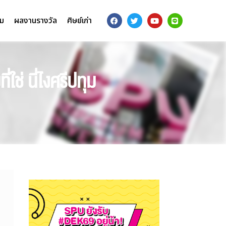
รม
ผลงานรางวัล
ศิษย์เก่า
ช่ นี่ไงศรีปทุม