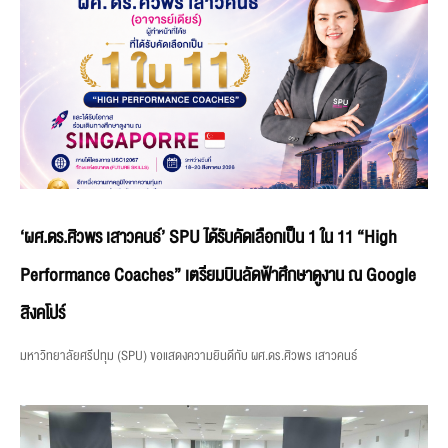
‘ผศ.ดร.ศิวพร เสาวคนธ์’ SPU ได้รับคัดเลือกเป็น 1 ใน 11 “High
Performance Coaches” เตรียมบินลัดฟ้าศึกษาดูงาน ณ Google
สิงคโปร์
มหาวิทยาลัยศรีปทุม (SPU) ขอแสดงความยินดีกับ ผศ.ดร.ศิวพร เสาวคนธ์