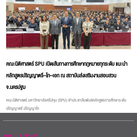
คณะนิติศาสตร์ SPU เปิดเส้นทางการศึกษากฎหมายทุกระดับ แนะนำ
หลักสูตรปริญญาตรี–โท–เอก ณ สถาบันส่งเสริมงานสอบสวน
จ.นครปฐม
คณะนิติศาสตร์ มหาวิทยาลัยศรีปทุม (SPU) เข้าประชาสัมพันธ์หลักสูตรการศึกษาระดับ
ปริญญาตรี ปริญญาโท
คณะ / สาขา