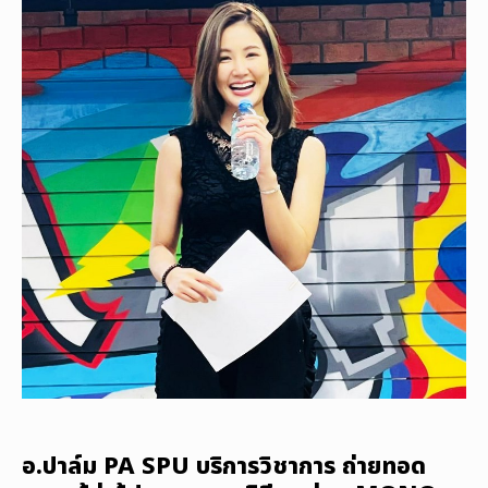
อ.ปาล์ม PA SPU บริการวิชาการ ถ่ายทอด