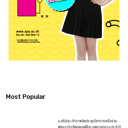
Most Popular
ม.ศรีปทุม เจ้าภาพจัดประชุมวิชาการเครือข่าย
พัฒนาบัณฑิตอุดมคติไทย เขตภาคกลาง ประจำปี
2569 ชู ‘The New Balance’ วางโจทย์ใหม่ปั้น
บัณฑิตไทยให้เก่ง AI–ไม่ทิ้งคุณค่าความเป็นมนุษย์
August 7, 2026