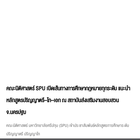
คณะนิติศาสตร์ SPU เปิดเส้นทางการศึกษากฎหมายทุกระดับ แนะนำ
หลักสูตรปริญญาตรี–โท–เอก ณ สถาบันส่งเสริมงานสอบสวน
จ.นครปฐม
คณะนิติศาสตร์ มหาวิทยาลัยศรีปทุม (SPU) เข้าประชาสัมพันธ์หลักสูตรการศึกษาระดับ
ปริญญาตรี ปริญญาโท
คณะ / สาขา