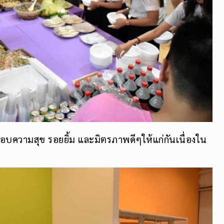
่งมอบความสุข รอยยิ้ม และมิตรภาพดีๆให้แก่กันเนื่องใน