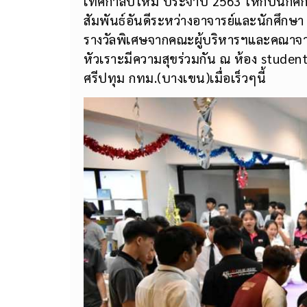
เทศกาลปีใหม่ ประจำปี 2563 ให้กับนักศึก
สัมพันธ์อันดีระหว่างอาจารย์และนักศึ
รางวัลพิเศษจากคณะผู้บริหารฯและคณาจารย
หัวเราะมีความสุขร่วมกัน ณ ห้อง studen
ศรีปทุม กทม.(บางเขน)เมื่อเร็วๆนี้