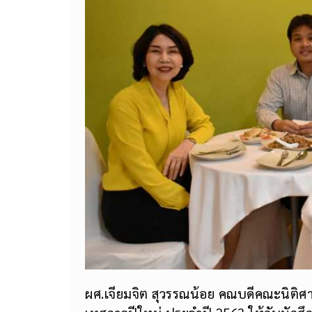
ผศ.เจียมจิต สุวรรณน้อย คณบดีคณะนิติศาส