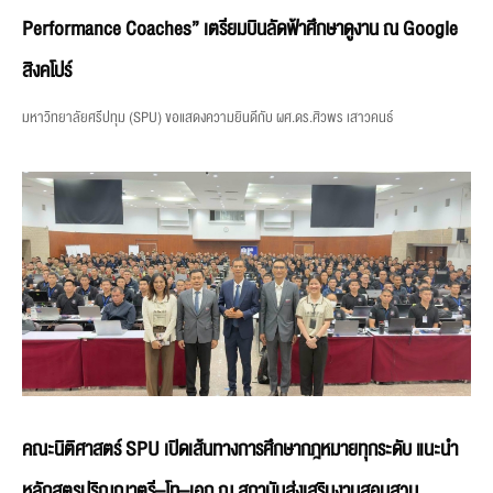
Performance Coaches” เตรียมบินลัดฟ้าศึกษาดูงาน ณ Google
สิงคโปร์
มหาวิทยาลัยศรีปทุม (SPU) ขอแสดงความยินดีกับ ผศ.ดร.ศิวพร เสาวคนธ์
คณะนิติศาสตร์ SPU เปิดเส้นทางการศึกษากฎหมายทุกระดับ แนะนำ
หลักสูตรปริญญาตรี–โท–เอก ณ สถาบันส่งเสริมงานสอบสวน