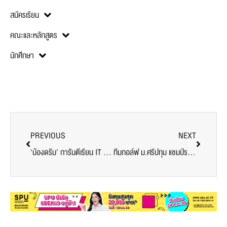
สมัครเรียน
คณะและหลักสูตร
นักศึกษา
PREVIOUS
NEXT
‘น้องดรีม’ การันตีเรียน IT ให้เทคโนโลยีนำชีวิต ต่อยอดไปได้ไกลกว่าที่คิด
ทีมกอล์ฟ ม.ศรีปทุม แชมป์รอบคัดเลือก สนามที่ 3 ศึกดวลสะวิงช้าง กอล์ฟ ยู-แชมเปี้ยนส์ คัพ 2021