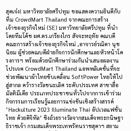
สุดเจ๋ง! มหาวิทยาลัยศรีปทุม ขอแสดงความยินดีกับ
ทีม CrowdMart Thailand จากคณะการสร้าง
เจ้าของธุรกิจใหม่ (SE) มหาวิทยาลัยศรีปทุม ที่นำ
โดยทีมโค้ช ผศ.ดร.เกรียงไกร สัจจะหฤทัย คณบดี
คณะการสร้างเจ้าของธุรกิจใหม่ ,อาจารย์รณิดา นุช
นิยม ผู้ช่วยคณบดีฝ่ายกิจการนักศึกษาและหัวหน้าโค
รงการฯ พร้อมด้วยนักศึกษาร่วมกันนำเสนอผลงาน
โปรเจค CrowdMart Thailand แอพพลิเคชั่นที่จะ
ช่วยพัฒนาผ้าไทยขับเคลื่อน SoftPower ไทยให้ไป
สู่สากล คว้ารางวัลชนะเลิศ ระดับประเทศ สาขาสื่อ
มัลติมีเดีย ประเภทประชาชนทั่วไปจากการเข้าร่วม
กิจกรรมการเรียนรู้และการแข่งขันเชิงสร้างสรรค์
‘Hackulture 2023 Illuminate Thai อัปเวลแฟชั่น
ไทย ด้วยดิจิทัล’ ชิงถ้วยรางวัลจากสมเด็จพระกนิษฐา
ธิราชเจ้า กรมสมเด็จพระเทพรัตนราชสุดาฯ สยาม