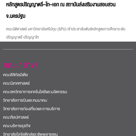
หลักสูตรปริญญาตรี–โท–เอก ณ สถาบันส่งเสริมงานสอบสวน
จ.นครปฐม
คณะนิติศาสตร์ มหาวิทยาลัยศรีปทุม (SPU) เข้าประชาสัมพันธ์หลักสูตรการศึกษาระดับ
ปริญญาตรี ปริญญาโท
คณะ / สาขา
คณะดิจิทัลมีเดีย
คณะนิเทศศาสตร์
คณะสหวิทยาการเทคโนโลยีและนวัตกรรม
วิทยาลัยการบินและคมนาคม
วิทยาลัยการท่องเที่ยวและการบริการ
คณะศิลปศาสตร์
คณะบริหารธุรกิจ
วิทยาลัยโลจิสติกส์และซัพพลายเชน