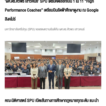
‘ผศ.ดร.ศิวพร เสาวคนธ์’ SPU ได้รับคัดเลือกเป็น 1 ใน 11 “High
Performance Coaches” เตรียมบินลัดฟ้าศึกษาดูงาน ณ Google
สิงคโปร์
มหาวิทยาลัยศรีปทุม (SPU) ขอแสดงความยินดีกับ ผศ.ดร.ศิวพร เสาวคนธ์
คณะนิติศาสตร์ SPU เปิดเส้นทางการศึกษากฎหมายทุกระดับ แนะนำ