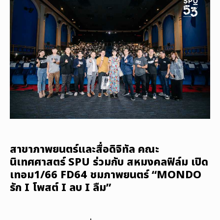
สาขาภาพยนตร์และสื่อดิจิทัล คณะ
นิเทศศาสตร์ SPU ร่วมกับ สหมงคลฟิล์ม เปิด
เทอม1/66 FD64 ชมภาพยนตร์ “MONDO
รัก I โพสต์ I ลบ I ลืม”