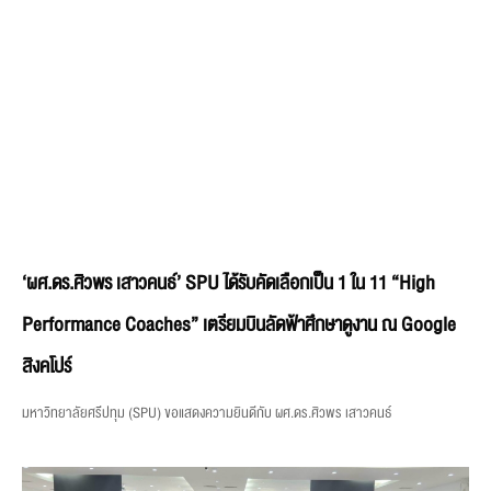
‘ผศ.ดร.ศิวพร เสาวคนธ์’ SPU ได้รับคัดเลือกเป็น 1 ใน 11 “High
Performance Coaches” เตรียมบินลัดฟ้าศึกษาดูงาน ณ Google
สิงคโปร์
มหาวิทยาลัยศรีปทุม (SPU) ขอแสดงความยินดีกับ ผศ.ดร.ศิวพร เสาวคนธ์