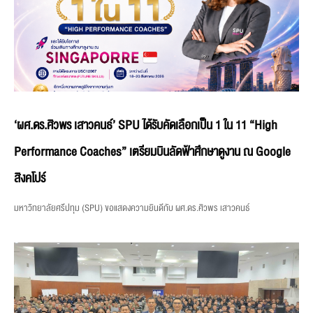
‘ผศ.ดร.ศิวพร เสาวคนธ์’ SPU ได้รับคัดเลือกเป็น 1 ใน 11 “High
Performance Coaches” เตรียมบินลัดฟ้าศึกษาดูงาน ณ Google
สิงคโปร์
มหาวิทยาลัยศรีปทุม (SPU) ขอแสดงความยินดีกับ ผศ.ดร.ศิวพร เสาวคนธ์