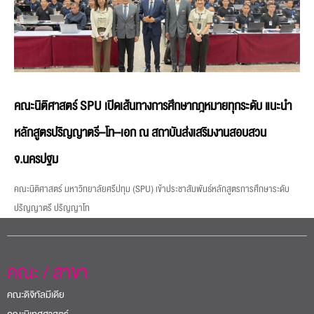
คณะนิติศาสตร์ SPU เปิดเส้นทางการศึกษากฎหมายทุกระดับ แนะนำ
หลักสูตรปริญญาตรี–โท–เอก ณ สถาบันส่งเสริมงานสอบสวน
จ.นครปฐม
คณะนิติศาสตร์ มหาวิทยาลัยศรีปทุม (SPU) เข้าประชาสัมพันธ์หลักสูตรการศึกษาระดับ
ปริญญาตรี ปริญญาโท
คณะ / สาขา
คณะดิจิทัลมีเดีย