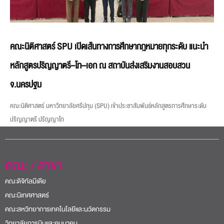
คณะนิติศาสตร์ SPU เปิดเส้นทางการศึกษากฎหมายทุกระดับ แนะนำ
หลักสูตรปริญญาตรี–โท–เอก ณ สถาบันส่งเสริมงานสอบสวน
จ.นครปฐม
คณะนิติศาสตร์ มหาวิทยาลัยศรีปทุม (SPU) เข้าประชาสัมพันธ์หลักสูตรการศึกษาระดับ
ปริญญาตรี ปริญญาโท
คณะ / สาขา
คณะดิจิทัลมีเดีย
คณะนิเทศศาสตร์
คณะสหวิทยาการเทคโนโลยีและนวัตกรรม
วิทยาลัยการบินและคมนาคม