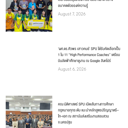
อนาคตด้วยองค์ความรู้
August 7, 2026
‘ผศ.ดร.ศิวพร เสาวคนธ์’ SPU ได้รับคัดเลือกเป็น
1 ใน 11 “High Performance Coaches” เตรียม
บินลัดฟ้าศึกษาดูงาน ณ Google สิงคโปร์
August 6, 2026
คณะนิติศาสตร์ SPU เปิดเส้นทางการศึกษา
กฎหมายทุกระดับ แนะนำหลักสูตรปริญญาตรี–
โท–เอก ณ สถาบันส่งเสริมงานสอบสวน
จ.นครปฐม