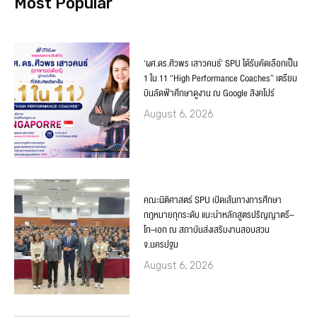
Most Popular
‘ผศ.ดร.ศิวพร เสาวคนธ์’ SPU ได้รับคัดเลือกเป็น
1 ใน 11 “High Performance Coaches” เตรียม
บินลัดฟ้าศึกษาดูงาน ณ Google สิงคโปร์
August 6, 2026
คณะนิติศาสตร์ SPU เปิดเส้นทางการศึกษา
กฎหมายทุกระดับ แนะนำหลักสูตรปริญญาตรี–
โท–เอก ณ สถาบันส่งเสริมงานสอบสวน
จ.นครปฐม
August 6, 2026