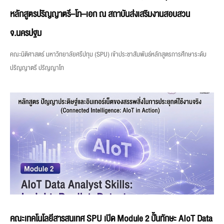
หลักสูตรปริญญาตรี–โท–เอก ณ สถาบันส่งเสริมงานสอบสวน
จ.นครปฐม
คณะนิติศาสตร์ มหาวิทยาลัยศรีปทุม (SPU) เข้าประชาสัมพันธ์หลักสูตรการศึกษาระดับ
ปริญญาตรี ปริญญาโท
คณะเทคโนโลยีสารสนเทศ SPU เปิด Module 2 ปั้นทักษะ AIoT Data