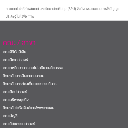
คณะเทคโนโลยีสารสนเทศ มหาวิทยาลัยศรีปทุม (SPU) จัดกิจกรรมแนะแนวการใช้ปัญญา
ประดิษฐ์ในหัวข้อ “The
คณะ / สาขา
คณะดิจิทัลมีเดีย
คณะนิเทศศาสตร์
คณะสหวิทยาการเทคโนโลยีและนวัตกรรม
วิทยาลัยการบินและคมนาคม
วิทยาลัยการท่องเที่ยวและการบริการ
คณะศิลปศาสตร์
คณะบริหารธุรกิจ
วิทยาลัยโลจิสติกส์และซัพพลายเชน
คณะบัญชี
คณะวิศวกรรมศาสตร์