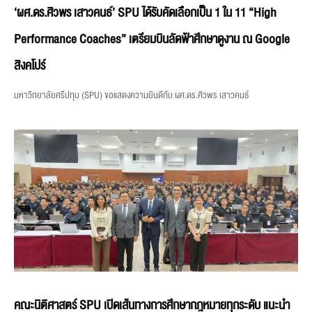
‘ผศ.ดร.ศิวพร เสาวคนธ์’ SPU ได้รับคัดเลือกเป็น 1 ใน 11 “High
Performance Coaches” เตรียมบินลัดฟ้าศึกษาดูงาน ณ Google
สิงคโปร์
มหาวิทยาลัยศรีปทุม (SPU) ขอแสดงความยินดีกับ ผศ.ดร.ศิวพร เสาวคนธ์
คณะนิติศาสตร์ SPU เปิดเส้นทางการศึกษากฎหมายทุกระดับ แนะนำ