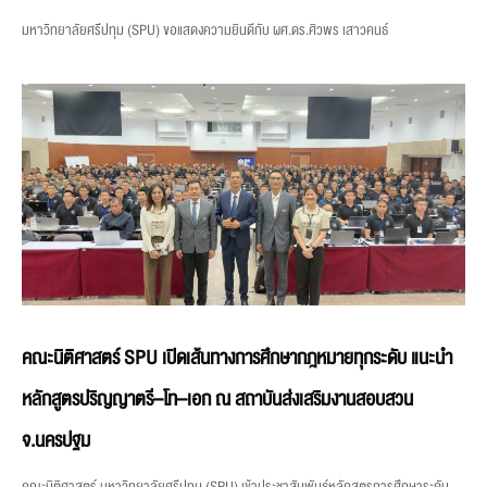
มหาวิทยาลัยศรีปทุม (SPU) ขอแสดงความยินดีกับ ผศ.ดร.ศิวพร เสาวคนธ์
คณะนิติศาสตร์ SPU เปิดเส้นทางการศึกษากฎหมายทุกระดับ แนะนำ
หลักสูตรปริญญาตรี–โท–เอก ณ สถาบันส่งเสริมงานสอบสวน
จ.นครปฐม
คณะนิติศาสตร์ มหาวิทยาลัยศรีปทุม (SPU) เข้าประชาสัมพันธ์หลักสูตรการศึกษาระดับ