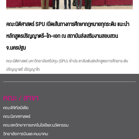
คณะนิติศาสตร์ SPU เปิดเส้นทางการศึกษากฎหมายทุกระดับ แนะนำ
หลักสูตรปริญญาตรี–โท–เอก ณ สถาบันส่งเสริมงานสอบสวน
จ.นครปฐม
คณะนิติศาสตร์ มหาวิทยาลัยศรีปทุม (SPU) เข้าประชาสัมพันธ์หลักสูตรการศึกษาระดับ
ปริญญาตรี ปริญญาโท
คณะ / สาขา
คณะดิจิทัลมีเดีย
คณะนิเทศศาสตร์
คณะสหวิทยาการเทคโนโลยีและนวัตกรรม
วิทยาลัยการบินและคมนาคม