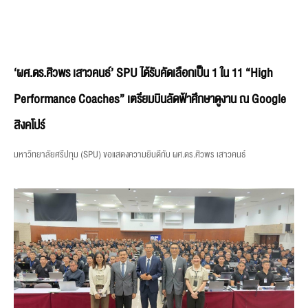
‘ผศ.ดร.ศิวพร เสาวคนธ์’ SPU ได้รับคัดเลือกเป็น 1 ใน 11 “High
Performance Coaches” เตรียมบินลัดฟ้าศึกษาดูงาน ณ Google
สิงคโปร์
มหาวิทยาลัยศรีปทุม (SPU) ขอแสดงความยินดีกับ ผศ.ดร.ศิวพร เสาวคนธ์