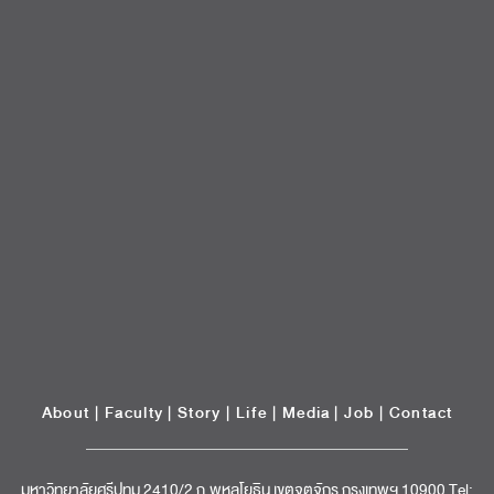
About
|
Faculty
|
Story
| Life |
Media
|
Job
|
Contact
มหาวิทยาลัยศรีปทุม 2410/2 ถ.พหลโยธิน เขตจตุจักร กรุงเทพฯ 10900 Tel:
(662) 558-6888 Fax: (662) 561 1721