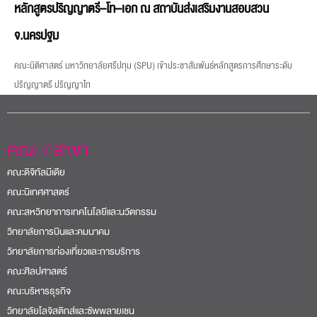
หลักสูตรปริญญาตรี–โท–เอก ณ สถาบันส่งเสริมงานสอบสวน
จ.นครปฐม
คณะนิติศาสตร์ มหาวิทยาลัยศรีปทุม (SPU) เข้าประชาสัมพันธ์หลักสูตรการศึกษาระดับ
ปริญญาตรี ปริญญาโท
คณะ / สาขา
คณะดิจิทัลมีเดีย
คณะนิเทศศาสตร์
คณะสหวิทยาการเทคโนโลยีและนวัตกรรม
วิทยาลัยการบินและคมนาคม
วิทยาลัยการท่องเที่ยวและการบริการ
คณะศิลปศาสตร์
คณะบริหารธุรกิจ
วิทยาลัยโลจิสติกส์และซัพพลายเชน