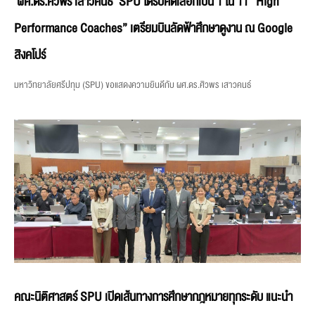
‘ผศ.ดร.ศิวพร เสาวคนธ์’ SPU ได้รับคัดเลือกเป็น 1 ใน 11 “High
Performance Coaches” เตรียมบินลัดฟ้าศึกษาดูงาน ณ Google
สิงคโปร์
มหาวิทยาลัยศรีปทุม (SPU) ขอแสดงความยินดีกับ ผศ.ดร.ศิวพร เสาวคนธ์
คณะนิติศาสตร์ SPU เปิดเส้นทางการศึกษากฎหมายทุกระดับ แนะนำ