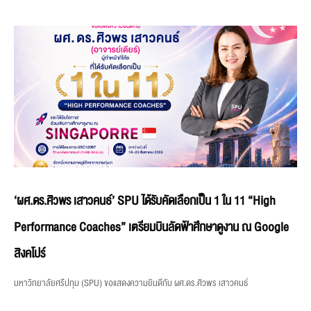
‘ผศ.ดร.ศิวพร เสาวคนธ์’ SPU ได้รับคัดเลือกเป็น 1 ใน 11 “High
Performance Coaches” เตรียมบินลัดฟ้าศึกษาดูงาน ณ Google
สิงคโปร์
มหาวิทยาลัยศรีปทุม (SPU) ขอแสดงความยินดีกับ ผศ.ดร.ศิวพร เสาวคนธ์