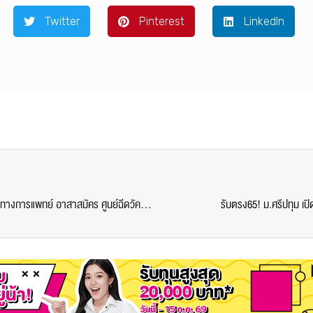
Twitter
Pinterest
LinkedIn
ขอขอบคุณ! 6 คณบดี SPU มอบน้ำส้ม สนับสนุนบุคลากรทางการแพทย์ อาสาสมัคร ศูนย์ฉีดวัคซีนมหาวิทยาลัยศรีปทุม
รับตรง65! ม.ศรีปทุม เปิ