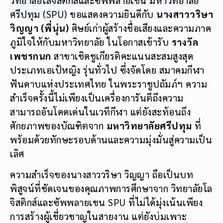
ศรีปทุม (SPU)
ขอแสดงความยินดีกับ
นางสาววริษา
วิญญา (พี่นุ่น)
ศิษย์เก่าผู้สร้างชื่อเสียงและความภาค
ภูมิใจให้กับมหาวิทยาลัย ในโอกาสเข้ารับ
รางวัล
เพชรกนก
สาขาเชิดชูเกียรติคะแนนสะสมสูงสุด
ประเภทเอเป้หญิง รุ่นทั่วไป ซึ่งจัดโดย สมาคมกีฬา
ฟันดาบแห่งประเทศไทย ในพระราชูปถัมภ์ฯ ความ
สำเร็จครั้งนี้ไม่เพียงเป็นเครื่องการันตีถึงความ
สามารถอันโดดเด่นในเวทีกีฬา แต่ยังสะท้อนถึง
ศักยภาพของบัณฑิตจาก
มหาวิทยาลัยศรีปทุม
ที่
พร้อมด้วยทักษะรอบด้านและความมุ่งมั่นสู่ความเป็น
เลิศ
ความสำเร็จของนางสาววริษา วิญญา ถือเป็นบท
พิสูจน์ที่ชัดเจนของคุณภาพการศึกษาจาก วิทยาลัยโล
จิสติกส์และซัพพลายเชน SPU ที่ไม่ได้มุ่งเน้นเพียง
การสร้างผู้เชี่ยวชาญในสายงาน แต่ยังบ่มเพาะ