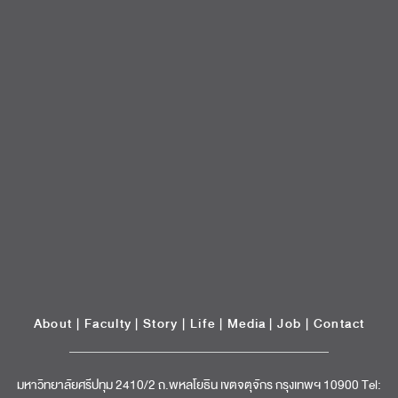
About
|
Faculty
|
Story
| Life |
Media
|
Job
|
Contact
มหาวิทยาลัยศรีปทุม 2410/2 ถ.พหลโยธิน เขตจตุจักร กรุงเทพฯ 10900 Tel:
(662) 558-6888 Fax: (662) 561 1721