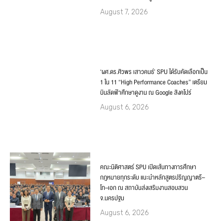
August 7, 2026
‘ผศ.ดร.ศิวพร เสาวคนธ์’ SPU ได้รับคัดเลือกเป็น
1 ใน 11 “High Performance Coaches” เตรียม
บินลัดฟ้าศึกษาดูงาน ณ Google สิงคโปร์
August 6, 2026
คณะนิติศาสตร์ SPU เปิดเส้นทางการศึกษา
กฎหมายทุกระดับ แนะนำหลักสูตรปริญญาตรี–
โท–เอก ณ สถาบันส่งเสริมงานสอบสวน
จ.นครปฐม
August 6, 2026