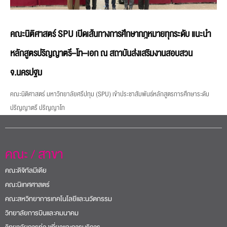
คณะนิติศาสตร์ SPU เปิดเส้นทางการศึกษากฎหมายทุกระดับ แนะนำ
หลักสูตรปริญญาตรี–โท–เอก ณ สถาบันส่งเสริมงานสอบสวน
จ.นครปฐม
คณะนิติศาสตร์ มหาวิทยาลัยศรีปทุม (SPU) เข้าประชาสัมพันธ์หลักสูตรการศึกษาระดับ
ปริญญาตรี ปริญญาโท
คณะ / สาขา
คณะดิจิทัลมีเดีย
คณะนิเทศศาสตร์
คณะสหวิทยาการเทคโนโลยีและนวัตกรรม
วิทยาลัยการบินและคมนาคม