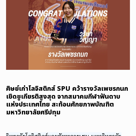
ศิษย์เก่าโลจิสติกส์ SPU คว้ารางวัลเพชรกนก
เชิดชูเกียรติสูงสุด จากสมาคมกีฬาฟันดาบ
แห่งประเทศไทย สะท้อนศักยภาพบัณฑิต
มหาวิทยาลัยศรีปทุม
วิทยาลัยโลจิสติกส์และซัพพลายเชน มหาวิทยาลัย