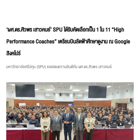
‘ผศ.ดร.ศิวพร เสาวคนธ์’ SPU ได้รับคัดเลือกเป็น 1 ใน 11 “High
Performance Coaches” เตรียมบินลัดฟ้าศึกษาดูงาน ณ Google
สิงคโปร์
มหาวิทยาลัยศรีปทุม (SPU) ขอแสดงความยินดีกับ ผศ.ดร.ศิวพร เสาวคนธ์