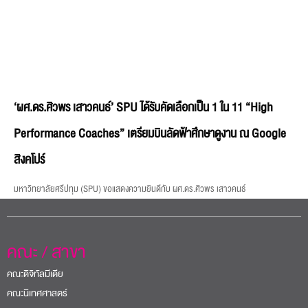
‘ผศ.ดร.ศิวพร เสาวคนธ์’ SPU ได้รับคัดเลือกเป็น 1 ใน 11 “High
Performance Coaches” เตรียมบินลัดฟ้าศึกษาดูงาน ณ Google
สิงคโปร์
มหาวิทยาลัยศรีปทุม (SPU) ขอแสดงความยินดีกับ ผศ.ดร.ศิวพร เสาวคนธ์
คณะ / สาขา
คณะดิจิทัลมีเดีย
คณะนิเทศศาสตร์