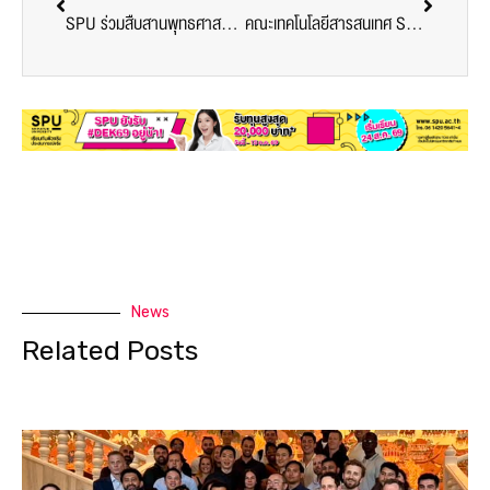
SPU ร่วมสืบสานพุทธศาสนา จัดทอดกฐินสามัคคี ประจำปี 2568 รวมพลังศรัทธาแห่งความดีงามของชาวศรีปทุม
คณะเทคโนโลยีสารสนเทศ SPU ปั้นสายเทคเจนใหม่! จัดหลักสูตร “AI Chatbot & Automation” สร้างนักพัฒนา AI แห่งอนาคต
News
Related Posts