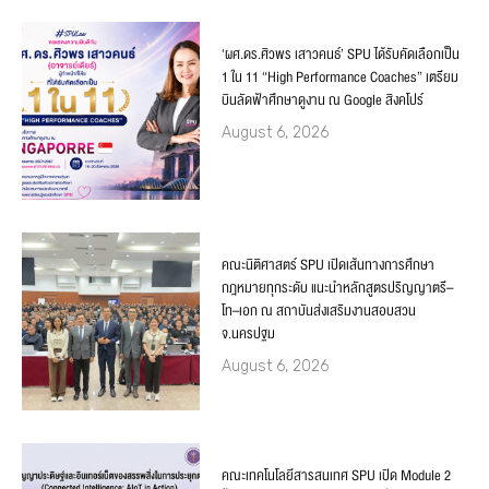
‘ผศ.ดร.ศิวพร เสาวคนธ์’ SPU ได้รับคัดเลือกเป็น
1 ใน 11 “High Performance Coaches” เตรียม
บินลัดฟ้าศึกษาดูงาน ณ Google สิงคโปร์
August 6, 2026
คณะนิติศาสตร์ SPU เปิดเส้นทางการศึกษา
กฎหมายทุกระดับ แนะนำหลักสูตรปริญญาตรี–
โท–เอก ณ สถาบันส่งเสริมงานสอบสวน
จ.นครปฐม
August 6, 2026
คณะเทคโนโลยีสารสนเทศ SPU เปิด Module 2