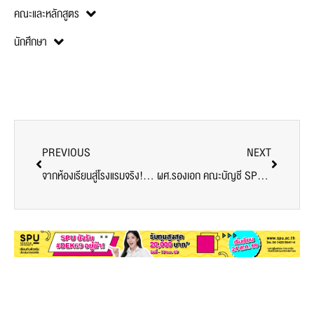
คณะและหลักสูตร
นักศึกษา
PREVIOUS
NEXT
จากห้องเรียนสู่โรงแรมจริง! คณะศิลปศาสตร์ SPU พานักศึกษาเรียนรู้ธุรกิจโรงแรมครบวงจร
ผศ.รองเอก คณะบัญชี SPU รับเชิญเป็นวิทยากร ถ่ายทอดเทคนิคการตรวจสอบบัญชีให้นักศึกษา ม.ราชภัฏยะลา