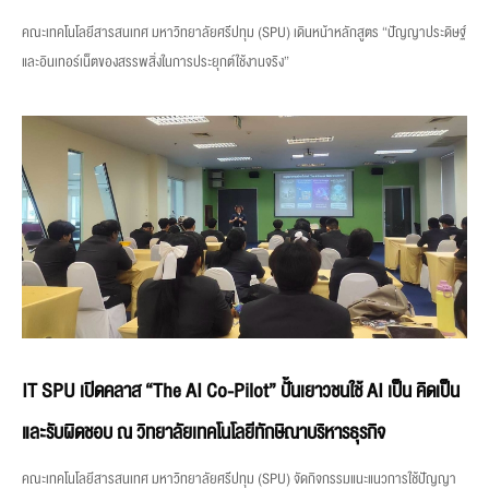
คณะเทคโนโลยีสารสนเทศ มหาวิทยาลัยศรีปทุม (SPU) เดินหน้าหลักสูตร “ปัญญาประดิษฐ์
และอินเทอร์เน็ตของสรรพสิ่งในการประยุกต์ใช้งานจริง”
IT SPU เปิดคลาส “The AI Co-Pilot” ปั้นเยาวชนใช้ AI เป็น คิดเป็น
และรับผิดชอบ ณ วิทยาลัยเทคโนโลยีทักษิณาบริหารธุรกิจ
คณะเทคโนโลยีสารสนเทศ มหาวิทยาลัยศรีปทุม (SPU) จัดกิจกรรมแนะแนวการใช้ปัญญา