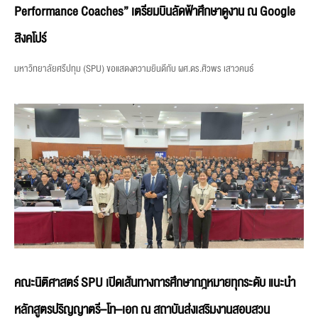
Performance Coaches” เตรียมบินลัดฟ้าศึกษาดูงาน ณ Google
สิงคโปร์
มหาวิทยาลัยศรีปทุม (SPU) ขอแสดงความยินดีกับ ผศ.ดร.ศิวพร เสาวคนธ์
คณะนิติศาสตร์ SPU เปิดเส้นทางการศึกษากฎหมายทุกระดับ แนะนำ
หลักสูตรปริญญาตรี–โท–เอก ณ สถาบันส่งเสริมงานสอบสวน