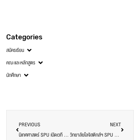
คณะและหลักสูตร
นักศึกษา
PREVIOUS
NEXT
นิเทศศาสตร์ SPU เปิดเวที OCM Creator Talks EP.2 กับ “คุณโอ๊ต วินิจพรรษ” ถอดรหัสสร้างสรรค์คอนเทนต์อย่างมีกลยุทธ์
วิทยาลัยโลจิสติกส์ฯ SPU จัดเสวนา “THE TRUMP SHOCK” เชิญตัวจริงจากวงการส่งออก ผ่าเกมเศรษฐกิจโลก–ชี้ทางรอดส่งออกไทย 2026 ต่อยอดความรู้ให้นักศึกษาเข้าใจเศรษฐกิจจริง