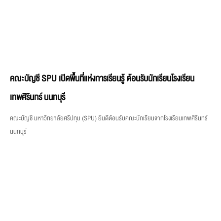
เทพศิรินทร์ นนทบุรี
คณะบัญชี มหาวิทยาลัยศรีปทุม (SPU) ยินดีต้อนรับคณะนักเรียนจากโรงเรียนเทพศิรินทร์
นนทบุรี
‘อ.ณัฐดนัย สาทสนิท’ SPU ได้รับคัดเลือกเป็น “High Performance
Coach” เปิดประสบการณ์ระดับโลก ณ Google สิงคโปร์