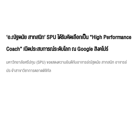
มหาวิทยาลัยศรีปทุม (SPU) ขอแสดงความยินดีกับอาจารย์ณัฐดนัย สาทสนิท อาจารย์
ประจำสาขาวิชาการตลาดดิจิทัล
นักศึกษาดิจิทัลมีเดีย SPU ร่วมโชว์ผลงาน Character IP และ Art
Toy ในเวทีอุตสาหกรรมระดับโลก ACTIF 2026
คณะดิจิทัลมีเดีย มหาวิทยาลัยศรีปทุม เปิดโอกาสให้นักศึกษานำผลงาน Character IP,